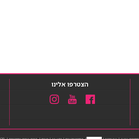
הצטרפו אלינו
תוספות שיער
|
שף פרטי
|
כ
סאות בר
|
קוסמטיקאית
|
כסא בר
|
פאות
|
קורס בניית ציפורניים
|
Powered by Barosh
020