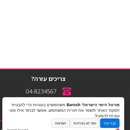
צריכים עזרה?
04-8234567
פורטל היופי הישראלי Barosh
משתמשים בעוגיות כדי להבטיח
info@barosh.co.il
תפקוד האתר ולשפר את חוויית המשתמש. אפשר לבחור אילו סוגי
עוגיות להפעיל.
קבל הכל
הסר לא הכרחיות
העדפות
החלקות שיער
|
תאורה לבית
|
פאות ותוספות שיער
|
נייל סטודיו
|