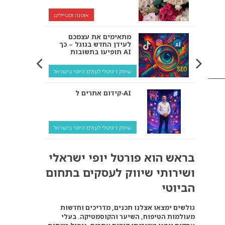
אופנה וסטיילינג
מתאימים את עצמכם
לעידן החדש בגוגל – כך
תופיעו בתשובות AI
שיווק דיגיטלי לעולם היופי בישראל
קידום אתרים ל‑AI
שיווק דיגיטלי לעולם היופי בישראל
איך מנועי AI “חושבים” –
בראש הוא פורטל יופי ישראלי
ולמה העסק שלך צריך
להתאים את עצמו אליהם?
ושירותי שיווק לעסקים בתחום
שיווק דיגיטלי לעסקים
הביוטי
קידום ל‑AI לעומת קידום
גולשים ימצאו אצלנו תכנים, מדריכים וחדשות
רגיל: איפה הכסף נמצא
מעולמות הטיפוח, השיער והקוסמטיקה. בעלי
באמת?