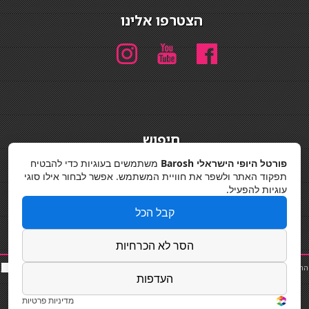
הצטרפו אלינו
חיפוש
חיפוש
פורטל היופי הישראלי Barosh
משתמשים בעוגיות כדי להבטיח
תפקוד האתר ולשפר את חוויית המשתמש. אפשר לבחור אילו סוגי
מדיניות פרטיות
עוגיות להפעיל.
קבל הכל
הסר לא הכרחיות
החלקות שיער
|
תאורה לבית
|
פאות ותוספות שיער
|
נייל סטודיו
|
תוספות שיער
|
שף פרטי
|
כ
סאות
העדפות
בר
|
קוסמטיקאית
|
כסא בר
|
פאות
|
קורס בניית ציפורניים
|
Powered by Barosh
Designed by
Barosh 2020
מדיניות פרטיות