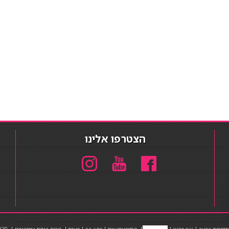
הצטרפו אלינו
תוספות שיער
|
שף פרטי
|
כ
סאות בר
|
קוסמטיקאית
|
כסא בר
|
פאות
|
קורס בניית ציפורניים
|
Powered by Barosh
020