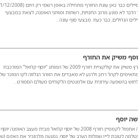
 הדבר לא מונע מרוב החנויות, רשתות ומותגי האופנה, לצאת במבצעי
ילים הגדולים, כבר כעת. מבצעי סוף עונה…
וסף משיק את החורף
מעצב האופנה יוסף פרץ משיק את קולקציית חורף 2009 של המותג “יוסף קז’ואל” המורכבת
תאימים לקהל רחב ולרגע לא מאבדים את הזוהר הנלווה לקו המוכר של
ן לחוש בהשפעה עירונית עם אלמנטים הלקוחים מעולם הספורט…
שה יוסף
לינור אברג’יל הצטלמה אתמול לקמפיין חורף 2008 של יוסף קז’ואל מבית מעצב האופנה יוסף.
טלמה לטובת ליין שמלות הערב של יוסף, נמנעה מלהזכיר את האקס (ש