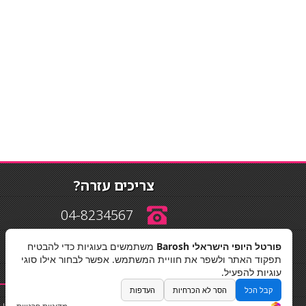
צריכים עזרה?
04-8234567
פורטל היופי הישראלי Barosh
משתמשים בעוגיות כדי להבטיח
info@barosh.co.il
תפקוד האתר ולשפר את חוויית המשתמש. אפשר לבחור אילו סוגי
עוגיות להפעיל.
קבל הכל
הסר לא הכרחיות
העדפות
החלקות שיער
|
תאורה לבית
|
פאות ותוספות שיער
|
נייל סטודיו
|