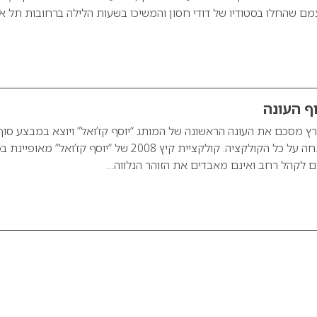
ם שהחלו בסטודיו של דודי חסון והמשיכו בשעות הלילה ברחובות תל אב
וף העונה
ץ מסכם את העונה הראשונה של המותג “יוסף קז’ואל” ויוצא במבצע סוף
עונה המעניק 50% הנחה על כל הקולקציה. קולקציית קיץ 2008 של “יוסף קז’ואל” מא
ם לקהל רחב ואינם מאבדים את הזוהר הנלווה…