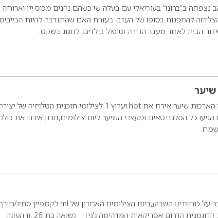
ב נצפתה ב”ברונו” בעזריאלי עם בעלה שי כשהם נהנים מכוס יין וארוחה
ליחה להתפנות בסופו של הערב, בעזרת האם שהתנדבה להיות הבייביסי
סידור הבית לאחר מעבר הדירה וטיפול בילדים, לחגוג בשקט…
שיער
דורון פסקינו מפסקינו הארכות שיער אירח את hot וערוץ 1 לצילומי תוכנית הטלויזיה של יצי
גיעו כל הסלבריטאים ומעצבי השיער ליום צילומים,דורון אירח את כולם
 שמח.
היה חם – יום חם עבר על כוחותינו השבוע,ביום הצילומים האחרון של ml לקמפיין סתיו/חו
2008. בקטלוג תככב : הדוגמנית הדרום אפריקאית המדהימה ג’נין נשואה בת 26 .זו העונה