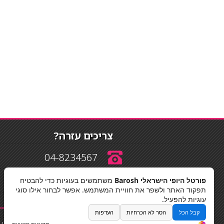
צריכים עזרה?
04-8234567
פורטל היופי הישראלי Barosh
משתמשים בעוגיות כדי להבטיח
info@barosh.co.il
תפקוד האתר ולשפר את חוויית המשתמש. אפשר לבחור אילו סוגי
עוגיות להפעיל.
קבל הכל
הסר לא הכרחיות
העדפות
החלקות שיער
|
תאורה לבית
|
פאות ותוספות שיער
|
נייל סטודיו
|