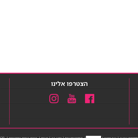
הצטרפו אלינו
תוספות שיער
|
שף פרטי
|
כ
סאות בר
|
קוסמטיקאית
|
כסא בר
|
פאות
|
קורס בניית ציפורניים
|
Powered by Barosh
020