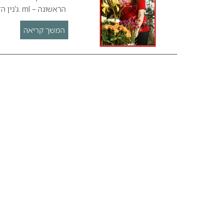
הראשונה – ml .ג’נין הדרום אפריקאית נחתה בישראל על סט…
המשך קריאה