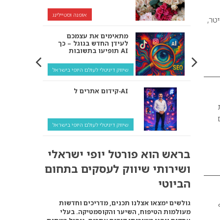
אופנה וסטיילינג
טר,
מתאימים את עצמכם
לעידן החדש בגוגל – כך
תופיעו בתשובות AI
שיווק דיגיטלי לעולם היופי בישראל
קידום אתרים ל‑AI
רת
שיווק דיגיטלי לעולם היופי בישראל
איך מנועי AI “חושבים” –
בראש הוא פורטל יופי ישראלי
ולמה העסק שלך צריך
להתאים את עצמו אליהם?
ושירותי שיווק לעסקים בתחום
שיווק דיגיטלי לעסקים
הביוטי
קידום ל‑AI לעומת קידום
גולשים ימצאו אצלנו תכנים, מדריכים וחדשות
רף
רגיל: איפה הכסף נמצא
מעולמות הטיפוח, השיער והקוסמטיקה. בעלי
באמת?