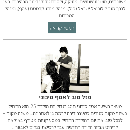
משובחים, סושי ונישנושים, מוזיקה, ולסיום זיקוקי דינור מרהיבים. באו
לברך מנכ”ל לוריאל ישראל (פול), מנהל מותג קרסטס (אסף), ומנהל
המכירות…
המשך קריאה
מזל טוב לאסף סיבוני
מעצב השיער אסף סיבוני חוגג בגדול יום הולדת 25. הוא התחיל
בשינוי מקום מגורים כשעבר דירה לרמת גן לאחרונה… משנה מקום –
למזל טוב. את יום ההולדת התחיל במסע קניות מטורף באיקאה
לריהוט אבזור הדירה החדשה, עבר לרכישת בגדים לאבזור…