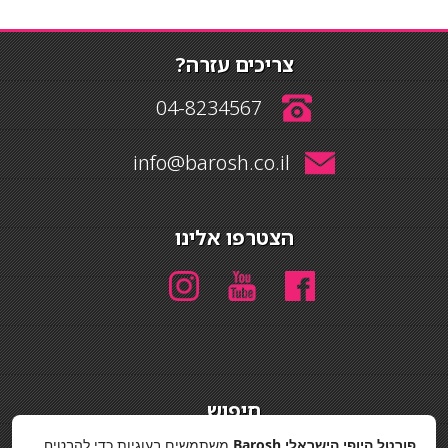
צריכים עזרה?
04-8234567
info@barosh.co.il
הצטרפו אלינו
חיפוש
חיפוש
פורטל היופי הישראלי Barosh
משתמשים בעוגיות כדי להבטיח