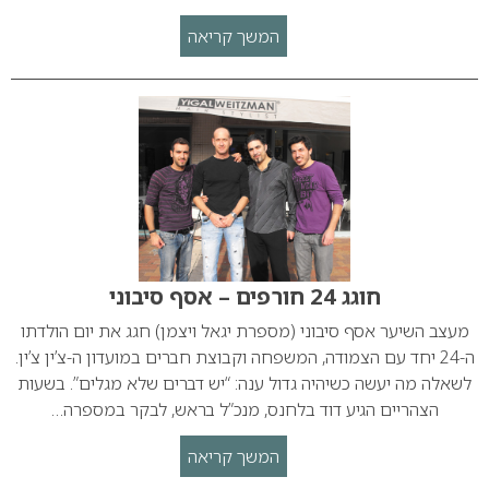
המשך קריאה
חוגג 24 חורפים – אסף סיבוני
מעצב השיער אסף סיבוני (מספרת יגאל ויצמן) חגג את יום הולדתו
ה-24 יחד עם הצמודה, המשפחה וקבוצת חברים במועדון ה-צ’ין צ’ין.
לשאלה מה יעשה כשיהיה גדול ענה: “יש דברים שלא מגלים”. בשעות
הצהריים הגיע דוד בלחנס, מנכ”ל בראש, לבקר במספרה…
המשך קריאה