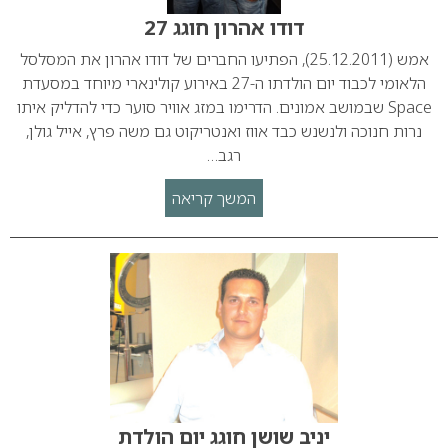
דודו אהרון חוגג 27
אמש (25.12.2011), הפתיעו החברים של דודו אהרון את המסלסל
הלאומי לכבוד יום הולדתו ה-27 באירוע קולינארי מיוחד במסעדת
Space שבמושב אמונים. הדרימו במזג אוויר סוער כדי להדליק איתו
נרות חנוכה ולנשנש כבד אווז ואנטריקוט גם משה פרץ, אייל גולן,
רגב…
המשך קריאה
יניב שושן חוגג יום הולדת