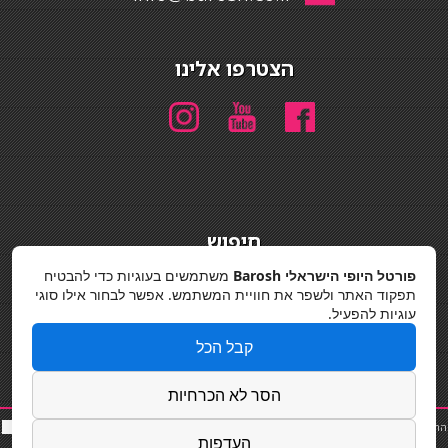
הצטרפו אלינו
חיפוש
חיפוש
פורטל היופי הישראלי Barosh
משתמשים בעוגיות כדי להבטיח
תפקוד האתר ולשפר את חוויית המשתמש. אפשר לבחור אילו סוגי
מדיניות פרטיות
עוגיות להפעיל.
קבל הכל
הסר לא הכרחיות
החלקות שיער
|
תאורה לבית
|
פאות ותוספות שיער
|
נייל סטודיו
|
תוספות שיער
|
שף פרטי
|
כ
סאות
העדפות
בר
|
קוסמטיקאית
|
כסא בר
|
פאות
|
קורס בניית ציפורניים
|
Powered by Barosh