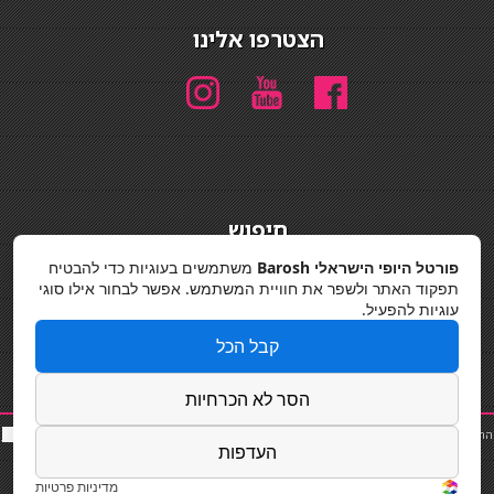
הצטרפו אלינו
חיפוש
חיפוש
פורטל היופי הישראלי Barosh
משתמשים בעוגיות כדי להבטיח
תפקוד האתר ולשפר את חוויית המשתמש. אפשר לבחור אילו סוגי
מדיניות פרטיות
עוגיות להפעיל.
קבל הכל
הסר לא הכרחיות
החלקות שיער
|
תאורה לבית
|
פאות ותוספות שיער
|
נייל סטודיו
|
תוספות שיער
|
שף פרטי
|
כ
סאות
העדפות
בר
|
קוסמטיקאית
|
כסא בר
|
פאות
|
קורס בניית ציפורניים
|
Powered by Barosh
Designed by
Barosh 2020
מדיניות פרטיות