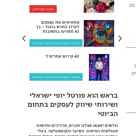
ף עם
אופנה וסטיילינג
מתאימים את עצמכם
לעידן החדש בגוגל – כך
תופיעו בתשובות AI
שיווק דיגיטלי לעולם היופי בישראל
קידום אתרים ל‑AI
ל
ים
שיווק דיגיטלי לעולם היופי בישראל
איך מנועי AI “חושבים” –
בראש הוא פורטל יופי ישראלי
ולמה העסק שלך צריך
להתאים את עצמו אליהם?
ושירותי שיווק לעסקים בתחום
שיווק דיגיטלי לעסקים
הביוטי
קידום ל‑AI לעומת קידום
גולשים ימצאו אצלנו תכנים, מדריכים וחדשות
רגיל: איפה הכסף נמצא
מעולמות הטיפוח, השיער והקוסמטיקה. בעלי
באמת?