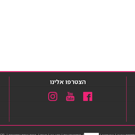
הצטרפו אלינו
תוספות שיער
|
שף פרטי
|
כ
סאות בר
|
קוסמטיקאית
|
כסא בר
|
פאות
|
קורס בניית ציפורניים
|
Powered by Barosh
020