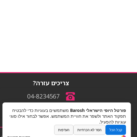
צריכים עזרה?
04-8234567
פורטל היופי הישראלי Barosh
משתמשים בעוגיות כדי להבטיח
info@barosh.co.il
תפקוד האתר ולשפר את חוויית המשתמש. אפשר לבחור אילו סוגי
עוגיות להפעיל.
קבל הכל
הסר לא הכרחיות
העדפות
החלקות שיער
|
תאורה לבית
|
פאות ותוספות שיער
|
נייל סטודיו
|