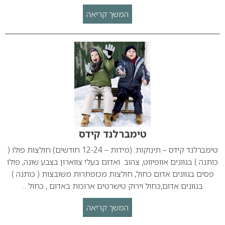
המשך קריאה
טימברלנד קידס
טימברלנד קידס – תינוקות: (מידות – 12-24 חודשים) חולצות פולו (
כותנה ) בגוונים אוופיווט, צהוב ואדום בעלי צווארון בצבע שונה, פולו
פסים בגוונים אדום כחול, חולצות מכופתרות משובצות ( כותנה )
בגוונים אדום,כחול וירוק טישרטים ארוכות באדום , כחול…
המשך קריאה