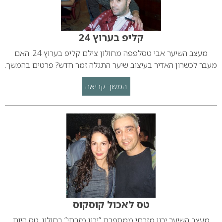
קליפ בערוץ 24
מעצב השיער אבי טסלפפה מחולון צילם קליפ בערוץ 24. האם
מעבר לכשרון האדיר בעיצוב שיער התגלה זמר חדש? פרטים בהמשך.
המשך קריאה
טס לאכול קוסקוס
מעצב השיער ירון מזרחי ממספרת “ירון מזרחי” בחולון, טס היום