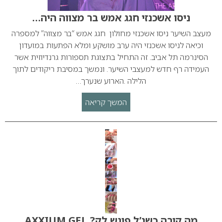
ניסו אשכנזי חגג אמש בר מצווה היה…
מעצב השיער ניסו אשכנזי מחולון חגג אמש “בר מצווה” למספרה
וכיאה לניסו אשכנזי היה ערב מושקע ומלא הפתעות במועדון
הסינרמה תל אביב. זה התחיל בתצוגת תספורות גרנדיוזית אשר
העמידה רף חדש למעצבי השיער. ונמשך במסיבת ריקודים לתוך
הלילה .הארוע שנערך…
המשך קריאה
מה קורה כשג’ל פוגש לק? AXXIUM GEL