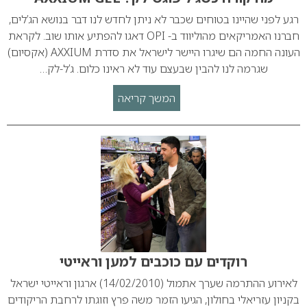
רגע לפני שהיינו בטוחים שכבר לא ניתן לחדש לנו דבר בנושא הג’לים,
חברנו האמריקאים מהוליווד ב- OPI דאגו להפתיע אותו שוב. לקראת
העונה החמה הם שיגרו היישר לישראל את סדרת AXXIUM (אקסיום)
שגרמה לנו להבין שבעצם עוד לא ראינו כלום. ג’ל-לק…
המשך קריאה
רוקדים עם כוכבים למען וראייטי
לאירוע ההתרמה שערך אתמול (14/02/2010) ארגון וראייטי ישראל
בקניון עזריאלי בחולון, הגיעו הזמר משה פרץ וזוגתו לרחבת הריקודים