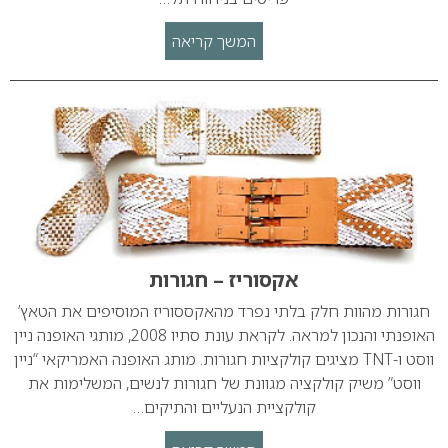
המשך קריאה
אקסוריז – חגורות
חגורות מהוות חלק בלתי נפרד מהאקססוריז המוסיפים את הטאץ’
האופנתי והנכון למראה. לקראת עונת סתיו 2008, מותגי האופנה ניין
ווסט ו-TNT מציגים קולקציות חגורות. מותג האופנה האמריקאי “ניין
ווסט” משיק קולקציה מגוונת של חגורות לנשים, המשלימות את
קולקציית הנעליים והתיקים…