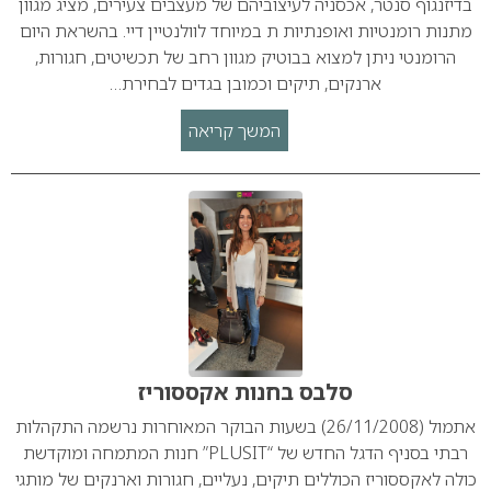
בדיזנגוף סנטר, אכסניה לעיצוביהם של מעצבים צעירים, מציג מגוון
מתנות רומנטיות ואופנתיות ת במיוחד לוולנטיין דיי. בהשראת היום
הרומנטי ניתן למצוא בבוטיק מגוון רחב של תכשיטים, חגורות,
ארנקים, תיקים וכמובן בגדים לבחירת…
המשך קריאה
סלבס בחנות אקססוריז
אתמול (26/11/2008) בשעות הבוקר המאוחרות נרשמה התקהלות
רבתי בסניף הדגל החדש של “PLUSIT” חנות המתמחה ומוקדשת
כולה לאקססוריז הכוללים תיקים, נעליים, חגורות וארנקים של מותגי