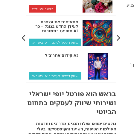
ציע
אופנה וסטיילינג
מתאימים את עצמכם
לעידן החדש בגוגל – כך
תופיעו בתשובות AI
שיווק דיגיטלי לעולם היופי בישראל
קידום אתרים ל‑AI
ון”
שיווק דיגיטלי לעולם היופי בישראל
איך מנועי AI “חושבים” –
בראש הוא פורטל יופי ישראלי
ולמה העסק שלך צריך
להתאים את עצמו אליהם?
ושירותי שיווק לעסקים בתחום
שיווק דיגיטלי לעסקים
הביוטי
קידום ל‑AI לעומת קידום
גולשים ימצאו אצלנו תכנים, מדריכים וחדשות
רגיל: איפה הכסף נמצא
מעולמות הטיפוח, השיער והקוסמטיקה. בעלי
באמת?