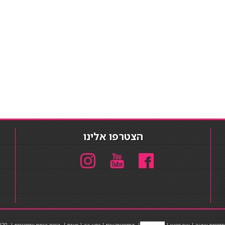
הצטרפו אלינו
תוספות שיער
|
שף פרטי
|
כ
סאות בר
|
קוסמטיקאית
|
כסא בר
|
פאות
|
קורס בניית ציפורניים
|
Powered by Barosh
020