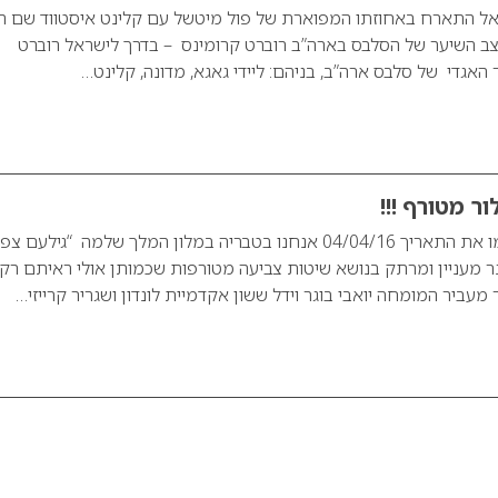
ראל התארח באחוזתו המפוארת של פול מיטשל עם קלינט איסטווד שם ה
צב השיער של הסלבס בארה”ב רוברט קרומינס – בדרך לישראל רוברט
האגדי של סלבס ארה”ב, בניהם: ליידי גאגא, מדונה, קלינט…
ור מטורף !!!
תפתחו יומנים ותרשמו את התאריך 04/04/16 אנחנו בטבריה במלון המלך שלמה “גילעם צפ
 מעניין ומרתק בנושא שיטות צביעה מטורפות שכמותן אולי ראיתם רק
מעביר המומחה יואבי בוגר וידל ששון אקדמיית לונדון ושגריר קרייזי…