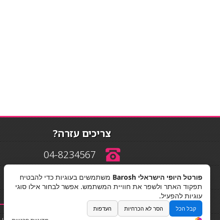
צריכים עזרה?
04-8234567
פורטל היופי הישראלי Barosh
משתמשים בעוגיות כדי להבטיח
info@barosh.co.il
תפקוד האתר ולשפר את חוויית המשתמש. אפשר לבחור אילו סוגי
עוגיות להפעיל.
קבל הכל
הסר לא הכרחיות
העדפות
החלקות שיער
|
תאורה לבית
|
פאות ותוספות שיער
|
נייל סטודיו
|