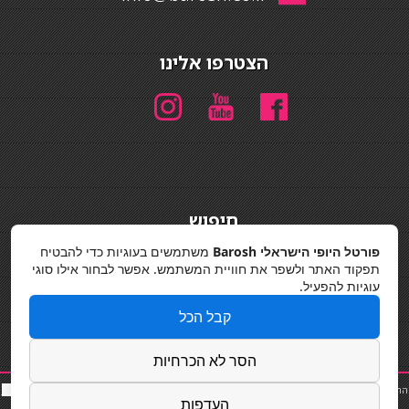
הצטרפו אלינו
חיפוש
חיפוש
פורטל היופי הישראלי Barosh
משתמשים בעוגיות כדי להבטיח
תפקוד האתר ולשפר את חוויית המשתמש. אפשר לבחור אילו סוגי
מדיניות פרטיות
עוגיות להפעיל.
קבל הכל
הסר לא הכרחיות
החלקות שיער
|
תאורה לבית
|
פאות ותוספות שיער
|
נייל סטודיו
|
תוספות שיער
|
שף פרטי
|
כ
סאות
העדפות
בר
|
קוסמטיקאית
|
כסא בר
|
פאות
|
קורס בניית ציפורניים
|
Powered by Barosh