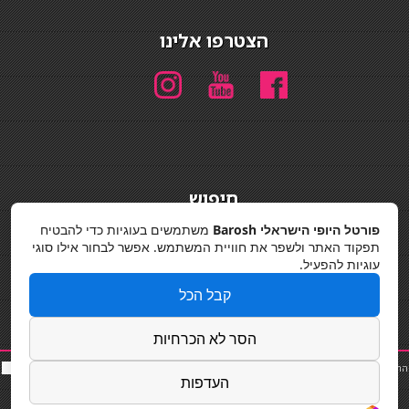
הצטרפו אלינו
חיפוש
חיפוש
פורטל היופי הישראלי Barosh
משתמשים בעוגיות כדי להבטיח
תפקוד האתר ולשפר את חוויית המשתמש. אפשר לבחור אילו סוגי
מדיניות פרטיות
עוגיות להפעיל.
קבל הכל
הסר לא הכרחיות
החלקות שיער
|
תאורה לבית
|
פאות ותוספות שיער
|
נייל סטודיו
|
תוספות שיער
|
שף פרטי
|
כ
סאות
העדפות
בר
|
קוסמטיקאית
|
כסא בר
|
פאות
|
קורס בניית ציפורניים
|
Powered by Barosh
Designed by
Barosh 2020