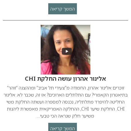
המשך קריאה
אלינור אהרון עושה החלקת CHI
זוכרים אלינור אהרון, החמודה מ”צעירי תל אביב” ומההצגה “זוהר”
בתיאטרון הקאמרי? עם התלתלים הארוכים? אז זה, שכבר לא. אלינור
החליטה להיפרד מתלתליה, נכנסה למספרה ועשתה החלקת משי
CHI. החלקת שיער CHI, ההחלקה האמריקאית מאפשרת ליהנות
משיער חלק שנראה הכי טבעי…
המשך קריאה