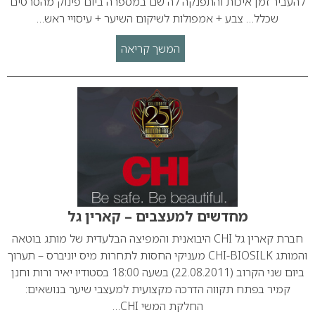
להעביר זמן איכות והתפנקה לה שם במספרה ביום פינוק מהסרטים
שכלל… צבע + אמפולות לשיקום השיער + עיסויי ראש…
המשך קריאה
מחדשים למעצבים – קארין גל
חברת קארין גל CHI היבואנית והמפיצה הבלעדית של מותג בוטאה
והמותג CHI-BIOSILK מעניקי החסות לתחרות מיס יוניברס – תערוך
ביום שני הקרוב (22.08.2011) בשעה 18:00 בסטודיו יאיר ורות וחנן
קמיר בפתח תקווה הדרכה מקצועית למעצבי שיער בנושאים:
החלקת המשי CHI…