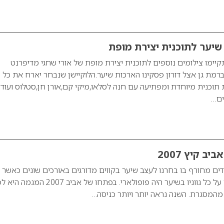
שיער לתוכנית יצירת מופת
ריך 19/03/08 יתקיימו צילומים נוספים לתוכנית יצירת מופת של אורי שחגי מדיפרנט
 ברמת גן אצל דורון פסקינו הארכות שיער.הלוקיישן שנבחר יארח את כל
ת תוכנית מיוחדת ומפתיעה עם חנה לסלאו,מיקי קם,אורן חן,סטלוס ועוד
ים…
ב קיץ 2007
ים מחורף בו בחרנו לעצב שיער בקווים מדורגים באורכים שונים כאשר ה
הבלונד הטהור והבהיר על כל גווניו בשיער היה פופולארי. בפתחו של אביב 
מהמסגרת. השנה נראה יותר ויותר כניסה…