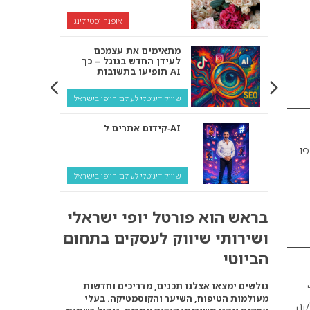
אופנה וסטיילינג
מתאימים את עצמכם
לעידן החדש בגוגל – כך
תופיעו בתשובות AI
שיווק דיגיטלי לעולם היופי בישראל
קידום אתרים ל‑AI
פו
שיווק דיגיטלי לעולם היופי בישראל
איך מנועי AI “חושבים” –
בראש הוא פורטל יופי ישראלי
ולמה העסק שלך צריך
להתאים את עצמו אליהם?
ושירותי שיווק לעסקים בתחום
שיווק דיגיטלי לעסקים
הביוטי
קידום ל‑AI לעומת קידום
גולשים ימצאו אצלנו תכנים, מדריכים וחדשות
רגיל: איפה הכסף נמצא
מעולמות הטיפוח, השיער והקוסמטיקה. בעלי
באמת?
קה