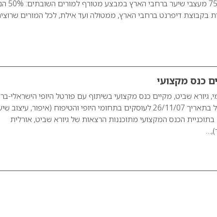
המאגדת למעלה מ-750 מעצבי שיער ברח
 בקבוצת דיפרנט ברחבי הארץ, ממטולה ועד אילת, לכל המורים שרוצי
ים כנס מקצועי
י, גיורא שביט, מקיים כנס מקצועי בשיתוף עם פורטל היופי הישראלי-בר
וקבוצת דיפרנט ישראל בתאריך 26/11/07 לעוסקים בתחומי היופי והטיפוח (איפור, עיצוב שי
). בתוכניית הכנס המקצועי מתוכננות הרצאות של גיורא שביט, אורלית
),…