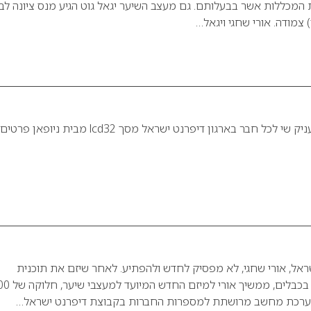
מכללות אשר בבעלותם. גם מעצב השיער יגאל גוט הגיע מנס ציונה לב
) צמודה. אורי שחגי ויגאל…
דיפרנט tv שמחה להעניק שי לכל חבר בארגון דיפרנט ישראל מסך lcd32 מבית ניופאן פרטים
שראל, אורי שחגי, לא מפסיק לחדש ולהפתיע. לאחר שיזם את תוכנית
הטלויזיה יצירת מופת בכבלים, ממשיך אורי למי