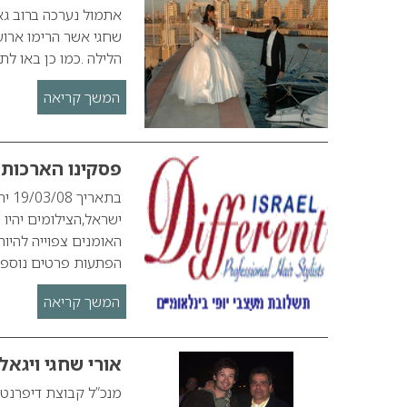
אתמול נערכה ברוב גאו
שחגי אשר הרימו ארוע
הלילה .כמו כן באו לת
המשך קריאה
פסקינו הארכות 
בתא
ישראל,הצילומים יהיו
האומנים צפוייה להיו
הפתעות פרטים נוספ
המשך קריאה
אורי שחגי ויגאל 
מנכ”ל קבוצת דיפרנט י