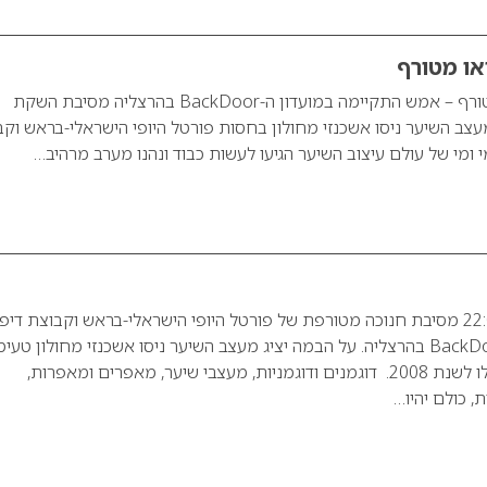
או מטורף
ניסו אשכנזי בשואו מטורף – אמש התקיימה במועדון ה-BackDoor בהרצליה מסיבת השקת
ית 2008 של מעצב השיער ניסו אשכנזי מחולון בחסות פורטל היופי הישראלי-בראש וק
 ומי של עולם עיצוב השיער הגיעו לעשות כבוד ונהנו מערב מרהיב…
לא לשכוח, היום ב-22:00 מסיבת חנוכה מטורפת של פורטל היופי הישראלי-בראש וקבוצת די
ישראל במועדון ה-BackDoor בהרצליה. על הבמה יציג מעצב השיער ניסו אשכנזי מחולון טעי
מקולקציית החורף שלו לשנת 2008. דוגמנים ודוגמניות, מעצבי שיער, מאפרים ומאפרות,
 כולם יהיו…