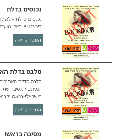
נכנסים בדלת
דיפרנט ישראל, מועדון ה-BackDoor בהר
המשך קריאה
סלבס בדלת האח
סלבס סדלת האחורית – 
הישראלי-בראש וקבוצת דיפרנט י
המשך קריאה
מסיבה בראש!