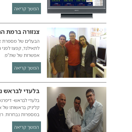
המשך קריאה
צנזורה ברמת הח
הבעלים של מספרת צנז
לתאילנד, קפצו לפני 
אפשרות של שת”פ.
המשך קריאה
בלעדי לבראש 
בלעדי לבראש- דיפרנט
קליניק בראשותו של אנ
במספרות נבחרות. ראש החץ ש
המשך קריאה