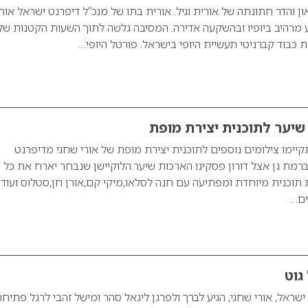
ן והדר חתונתה של אורית וגיל. אורית בתו של מנכ”ל דיפרנט ישראל אורי
 מרהיב ביופיו ובהשקעה אדירה. המסיבה גלשה לתוך השעות הקטנות של
ת כבוד קברניטי תעשיית היופי בישראל. פורטל היופי…
שיער לתוכנית יצירת מופת
ריך 19/03/08 יתקיימו צילומים נוספים לתוכנית יצירת מופת של אורי שחגי מדיפרנט
 ברמת גן אצל דורון פסקינו הארכות שיער.הלוקיישן שנבחר יארח את כל
ת תוכנית מיוחדת ומפתיעה עם חנה לסלאו,מיקי קם,אורן חן,סטלוס ועוד
ים…
גוט
שראל, אורי שחגי, הגיע לברך ולפרגן ליגאל סהר ומישל זהבי לרגל פתיח