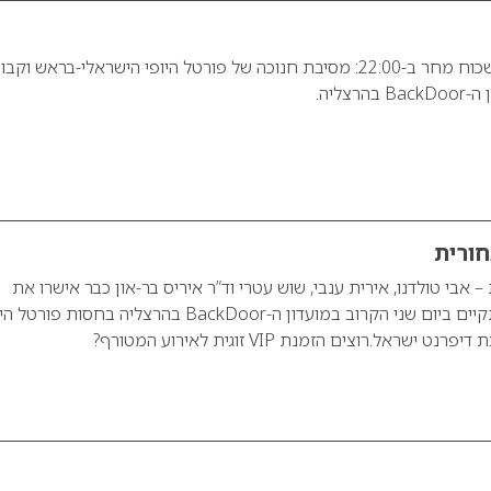
נכנסים בדלת – לא לשכוח מחר ב-22:00: מסיבת חנוכה של פורטל היופי הישראלי-בראש וק
צליה.
ורית
אבי טולדנו, אירית ענבי, שוש עטרי וד”ר איריס בר-און כבר אישרו את
הגעתם למסיבה שתתקיים ביום שני הקרוב במועדון ה-BackDoor בהרצליה בחסות פור
שראל.רוצים הזמנת VIP זוגית לאירוע המטורף?