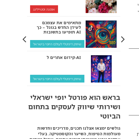
אופנה וסטיילינג
מתאימים את עצמכם
לעידן החדש בגוגל – כך
תופיעו בתשובות AI
שיווק דיגיטלי לעולם היופי בישראל
קידום אתרים ל‑AI
שיווק דיגיטלי לעולם היופי בישראל
איך מנועי AI “חושבים” –
בראש הוא פורטל יופי ישראלי
ולמה העסק שלך צריך
להתאים את עצמו אליהם?
ושירותי שיווק לעסקים בתחום
שיווק דיגיטלי לעסקים
הביוטי
קידום ל‑AI לעומת קידום
גולשים ימצאו אצלנו תכנים, מדריכים וחדשות
רגיל: איפה הכסף נמצא
ת
מעולמות הטיפוח, השיער והקוסמטיקה. בעלי
באמת?