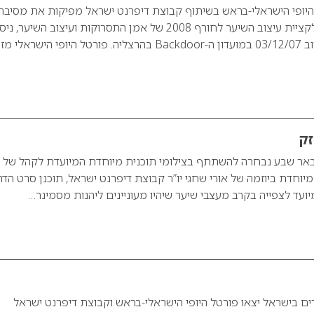
היופי הישראלי-בראש בשיתוף קבוצת דיפרנט ישראל מפיקות את מסיבת
סוף השנה והשקת קולקציית עיצוב השיער לחורף 2008 של אמן התסרוקות ועיצוב השיער, ניס
אשכנזי, ביום שני הקרוב 03/12/07 במועדון ה-Backdoor בהרצליה. פורטל היופי הישראלי
זק
באר שבע נבחרה להשתתף בצילומי תוכנית מיוחדת המיועדת לקהל של
יוחדת ביוזמה של אורי שחגי יו”ר קבוצת דיפרנט ישראל, תוכנן סרט הד
יועד לצפייה בקרב מעצבי שיער שיהיו מעוניינים ליהנות מסמינר…
 בישראל יצאו פורטל היופי הישראלי-בראש וקבוצת דיפרנט ישראל