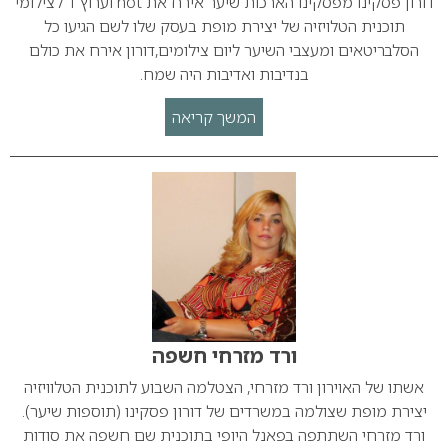
דורון פסקינו מפסקינו הארכות שיער אירח את hot וערוץ 1 לצילומי
תוכנית הטלויזיה של יצירת מופת בעסק שלו לשם הגיעו כל
הסלבריטאים ומעצבי השיער ליום צילומים,דורון אירח את כולם
בנדיבות ואדיבות היה שמח.
המשך קריאה
ורד מזרחי חשפה
אשתו של האוירון ורד מזרחי, הצטלמה השבוע לתוכנית הטלוויזיה
יצירת מופת שצולמה במשרדים של דורון פסקינו (תוספות שיער).
ורד מזרחי השתתפה בפאנל היופי בתוכנית שם חשפה את סודות