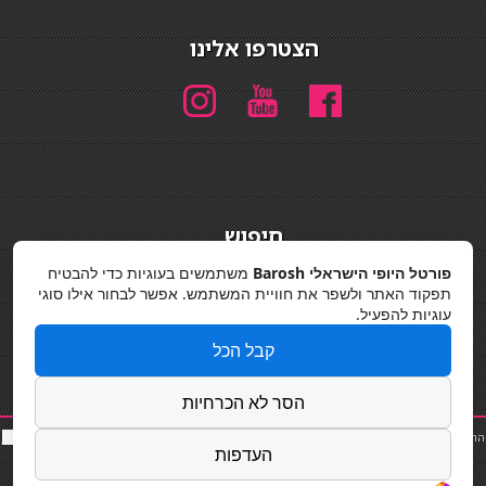
הצטרפו אלינו
חיפוש
חיפוש
פורטל היופי הישראלי Barosh
משתמשים בעוגיות כדי להבטיח
תפקוד האתר ולשפר את חוויית המשתמש. אפשר לבחור אילו סוגי
מדיניות פרטיות
עוגיות להפעיל.
קבל הכל
הסר לא הכרחיות
החלקות שיער
|
תאורה לבית
|
פאות ותוספות שיער
|
נייל סטודיו
|
תוספות שיער
|
שף פרטי
|
כ
סאות
העדפות
בר
|
קוסמטיקאית
|
כסא בר
|
פאות
|
קורס בניית ציפורניים
|
Powered by Barosh
Designed by
Barosh 2020