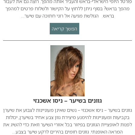
פורטל היופי הישראלי-בראש והעביר אותה מהפך. רוצה גם את לעבור
מהפך בראש? בסוף ניתן ללחוץ על הקישור ולשלוח פרטים למהפך
בראש. הגולשת מגיעה אל רוני חתוכה עם שיער…
המשך קריאה
גוונים בשיער – ניסו אשכנזי
גוונים בשיער – ניסו אשכנזי – נשים שאינן מעוניינות לצבוע את שיערן
בקביעות ומעוניינות להימנע מיצירת גוון צבע אחיד בשיערן, יכולות
לפנות לאופציית הגוונים בפיזור בכל אזורי השיער וזאת כדי להשיג את
המראה האופנתי. גוונים חומים בהירים לרקע שיער בצבע…