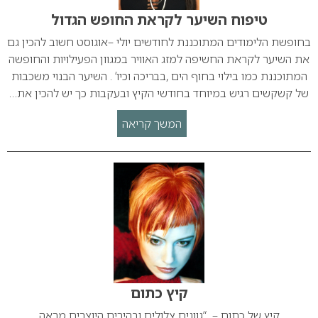
טיפוח השיער לקראת החופש הגדול
בחופשת הלימודים המתוכננת לחודשים יולי –אוגוסט חשוב להכין גם
את השיער לקראת החשיפה למזג האוויר במגוון הפעילויות והחופשה
המתוכננת כמו בילוי בחוף הים ,בבריכה וכיו’ . השיער הבנוי משכבות
של קשקשים רגיש במיוחד בחודשי הקיץ ובעקבות כך יש להכין את…
המשך קריאה
קיץ כתום
קיץ של כתום – “גוונים צלולים ובהירים היוצרים מראה