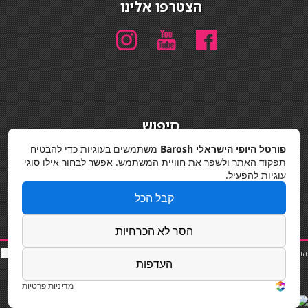
הצטרפו אלינו
חיפוש
חיפוש
פורטל היופי הישראלי Barosh
משתמשים בעוגיות כדי להבטיח
תפקוד האתר ולשפר את חוויית המשתמש. אפשר לבחור אילו סוגי
מדיניות פרטיות
עוגיות להפעיל.
קבל הכל
הסר לא הכרחיות
החלקות שיער
|
תאורה לבית
|
פאות ותוספות שיער
|
נייל סטודיו
|
תוספות שיער
|
שף פרטי
|
כ
סאות
העדפות
בר
|
קוסמטיקאית
|
כסא בר
|
פאות
|
קורס בניית ציפורניים
|
Powered by Barosh
Designed by
Barosh 2020
מדיניות פרטיות