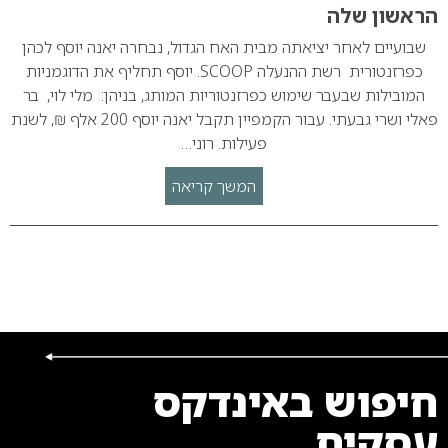
הראשון שלה
שבועיים לאחר יציאתה מבית האח הגדול, נבחרה יאנה יוסף לכהן
כפרזנטורית רשת ההנעלה SCOOP. יוסף תחליף את הדוגמניות
המובילות שבעבר שימוש כפרזנטוריות המותג, בניהן: מלי לוי, בר
פאלי ושרי גבעתי. עבור הקמפיין תקבל יאנה יוסף 200 אלף ₪, לשנת
פעילות. רוני…
המשך קריאה
חיפוש באינדקס
עסקים