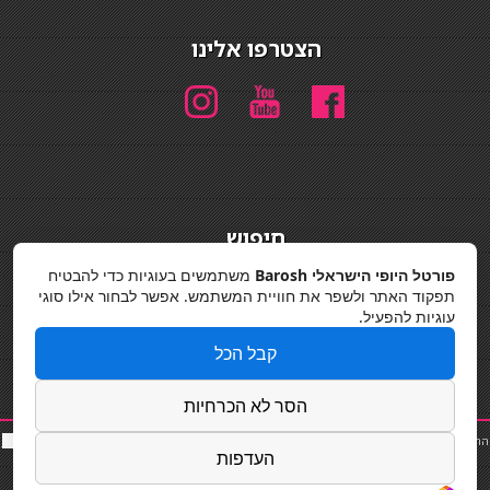
הצטרפו אלינו
חיפוש
חיפוש
פורטל היופי הישראלי Barosh
משתמשים בעוגיות כדי להבטיח
תפקוד האתר ולשפר את חוויית המשתמש. אפשר לבחור אילו סוגי
מדיניות פרטיות
עוגיות להפעיל.
קבל הכל
הסר לא הכרחיות
החלקות שיער
|
תאורה לבית
|
פאות ותוספות שיער
|
נייל סטודיו
|
תוספות שיער
|
שף פרטי
|
כ
סאות
העדפות
בר
|
קוסמטיקאית
|
כסא בר
|
פאות
|
קורס בניית ציפורניים
|
Powered by Barosh
Designed by
Barosh 2020