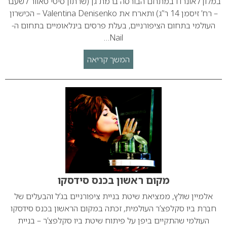
במלון לאונרדו במתחם הבורסה ברמת גן (שרתון סיטי טאוור לשעבר
– רח’ זיסמן 14 ר”ג) ותארח את Valentina Denisenko – הכישרון
העולמי בתחום הציפורניים, בעלת פרסים בינלאומיים בתחום ה-
Nail…
המשך קריאה
מקום ראשון בכנס סידסקו
אלמיין שולץ, ממציאת שיטת בניית ציפורניים בג’ל והבעלים של
חברת ביו סקלפצ’ר העולמית, זכתה במקום הראשון בכנס סידסקו
העולמי שהתקיים ביפן על פיתוח שיטת ביו סקלפצ’ר – בניית