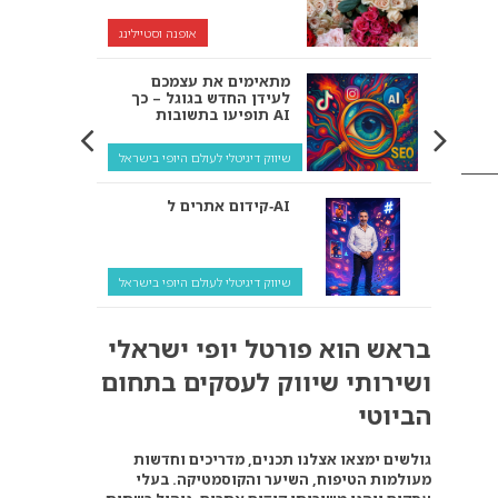
אופנה וסטיילינג
מתאימים את עצמכם
לעידן החדש בגוגל – כך
תופיעו בתשובות AI
שיווק דיגיטלי לעולם היופי בישראל
קידום אתרים ל‑AI
שיווק דיגיטלי לעולם היופי בישראל
איך מנועי AI “חושבים” –
בראש הוא פורטל יופי ישראלי
ולמה העסק שלך צריך
להתאים את עצמו אליהם?
ושירותי שיווק לעסקים בתחום
שיווק דיגיטלי לעסקים
הביוטי
קידום ל‑AI לעומת קידום
גולשים ימצאו אצלנו תכנים, מדריכים וחדשות
רגיל: איפה הכסף נמצא
מעולמות הטיפוח, השיער והקוסמטיקה. בעלי
באמת?