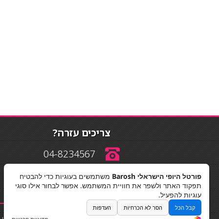
צריכים עזרה?
04-8234567
פורטל היופי הישראלי Barosh
משתמשים בעוגיות כדי להבטיח
info@barosh.co.il
תפקוד האתר ולשפר את חוויית המשתמש. אפשר לבחור אילו סוגי
עוגיות להפעיל.
קבל הכל
הסר לא הכרחיות
העדפות
החלקות שיער
|
תאורה לבית
|
פאות ותוספות שיער
|
נייל סטודיו
|