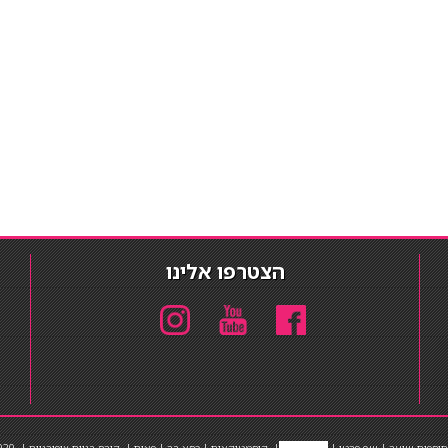
הצטרפו אלינו
תוספות שיער
|
שף פרטי
|
כ
סאות בר
|
קוסמטיקאית
|
כסא בר
|
פאות
|
קורס בניית ציפורניים
|
Powered by Barosh
020