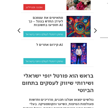
 איך
אופנה וסטיילינג
מתאימים את עצמכם
לעידן החדש בגוגל – כך
תופיעו בתשובות AI
שיווק דיגיטלי לעולם היופי בישראל
קידום אתרים ל‑AI
שיווק דיגיטלי לעולם היופי בישראל
איך מנועי AI “חושבים” –
בראש הוא פורטל יופי ישראלי
ולמה העסק שלך צריך
להתאים את עצמו אליהם?
ושירותי שיווק לעסקים בתחום
שיווק דיגיטלי לעסקים
הביוטי
קידום ל‑AI לעומת קידום
גולשים ימצאו אצלנו תכנים, מדריכים וחדשות
רגיל: איפה הכסף נמצא
מעולמות הטיפוח, השיער והקוסמטיקה. בעלי
באמת?