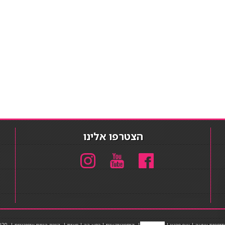
הצטרפו אלינו
תוספות שיער
|
שף פרטי
|
כ
סאות בר
|
קוסמטיקאית
|
כסא בר
|
פאות
|
קורס בניית ציפורניים
|
Powered by Barosh
020