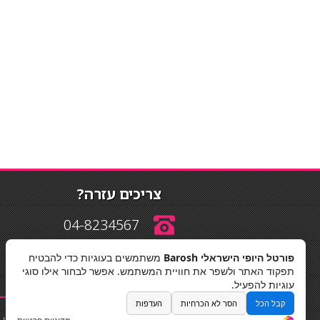
צריכים עזרה?
04-8234567
פורטל היופי הישראלי Barosh
משתמשים בעוגיות כדי להבטיח
info@barosh.co.il
תפקוד האתר ולשפר את חוויית המשתמש. אפשר לבחור אילו סוגי
עוגיות להפעיל.
קבל הכל
הסר לא הכרחיות
העדפות
החלקות שיער
|
תאורה לבית
|
פאות ותוספות שיער
|
נייל סטודיו
|