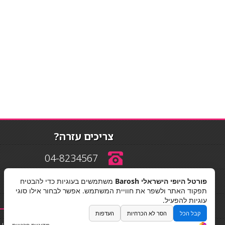
צריכים עזרה?
04-8234567
פורטל היופי הישראלי Barosh
משתמשים בעוגיות כדי להבטיח
info@barosh.co.il
תפקוד האתר ולשפר את חוויית המשתמש. אפשר לבחור אילו סוגי
עוגיות להפעיל.
קבל הכל
הסר לא הכרחיות
העדפות
החלקות שיער
|
תאורה לבית
|
פאות ותוספות שיער
|
נייל סטודיו
|