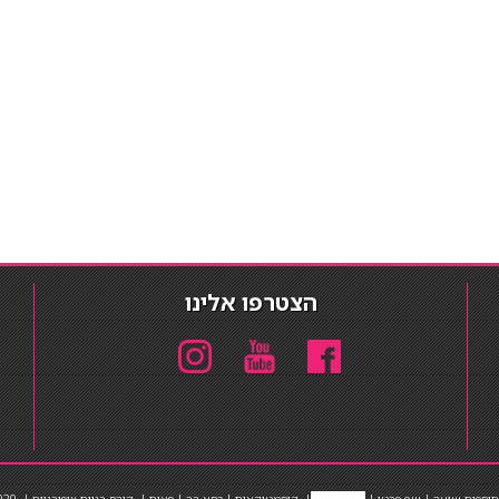
הצטרפו אלינו
תוספות שיער
|
שף פרטי
|
כ
סאות בר
|
קוסמטיקאית
|
כסא בר
|
פאות
|
קורס בניית ציפורניים
|
Powered by Barosh
020