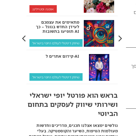
אופנה וסטיילינג
ם
מתאימים את עצמכם
לעידן החדש בגוגל – כך
תופיעו בתשובות AI
שיווק דיגיטלי לעולם היופי בישראל
קידום אתרים ל‑AI
פך
שיווק דיגיטלי לעולם היופי בישראל
איך מנועי AI “חושבים” –
בראש הוא פורטל יופי ישראלי
ולמה העסק שלך צריך
להתאים את עצמו אליהם?
ושירותי שיווק לעסקים בתחום
שיווק דיגיטלי לעסקים
הביוטי
קידום ל‑AI לעומת קידום
גולשים ימצאו אצלנו תכנים, מדריכים וחדשות
רגיל: איפה הכסף נמצא
מעולמות הטיפוח, השיער והקוסמטיקה. בעלי
באמת?