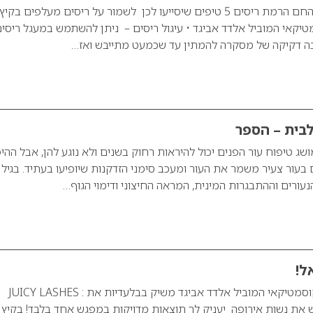
ריסים מעלפים בקיץ החם הרמת ריסים 5 טיפים שיסייעו לכן לשמור על ריסים מעלפים בקיץ
יקאי המוביל אלדד אביגד • עיגול ריסים – ניתן להשתמש במעגל ריסי
בה דקיקה של מסקרה להמתין עד שכמעט מתייבש ואז…
בית – הספר
שג טיפוח עור הפנים יכול להיראות רחוק בשנים ולא נוגע להן, אבל ההי
ם בעור צעיר משמר את העור ומעכב סימני הזדקנות שיופיעו בעתיד. בגיל
עורים וההתבגרות המינית, המראה החיצוני ודימוי הגוף…
ל!
לראשונה בישראל! הקוסמטיקאי המוביל אלדד אביגד משיק בבלעדיות את : JUICY LASHES
 את נשות אירופה יעניק לך תוצאות מדויקות במפגש אחד בלבד! בקיץ