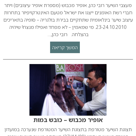
מעצבי השיער רובי כהן, אופיר מכבוש (מספרת אופיר עיצובים) ויתר
חברי רשת האומנים ייצגו את ישראל מטעם האינטרקויפיור בתחרות
עיצוב שיער בינלאומית שתתקיים בבירת בולגריה – סופיה בתאריכים
23-24.10.2010. מי שמאמין – לא מפחד ואפילו מנצח! שיהיה
בהצלחה. רובי כהן,…
המשך קריאה
אופיר מכבוש – כובש במות
תצוגת השיער מטורפת בתצוגת השיער המטורפת שנערכה במועדון