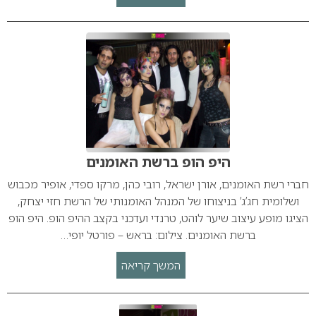
היפ הופ ברשת האומנים
חברי רשת האומנים, אורן ישראל, רובי כהן, מרקו ספדי, אופיר מכבוש
ושלומית חג’ג’ בניצוחו של המנהל האומנותי של הרשת חזי יצחק,
הציגו מופע עיצוב שיער לוהט, טרנדי ועדכני בקצב ההיפ הופ. היפ הופ
ברשת האומנים. צילום: בראש – פורטל יופי…
המשך קריאה