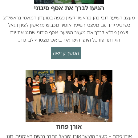
הגיעו לברך את אסף סיבוני
מעצב השיער רובי כהן מראשון לציון נצפה במועדון המאמי בראשל”צ
כשהגיע יחד עם מעצבי השיער אופיר מכבוש מראשון לציון ויגאל
ויצמן מת”א לברך את מעצב השיער אסף סיבוני שחגג את יום
הולדתו. פורטל היופי הישראלי-בראש מצטרף לברכות.
המשך קריאה
אורן פתח
אורן פתח – מעצב השיער אורן ישראל החבר ברשת האומנים, חגג