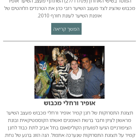
המוסד בשישי האחרון (27/11/09) השתתף מעצב השיער אופיר
מכבוש שהציג לצד מעצב השיער רובי כהן את הטרנדים הלוהטים של
אופנת השיער לעונת חורף 2010.
המשך קריאה
אופיר ורחלי מכבוש
תצוגת התסרוקות של חנן קמיר אופיר ורחלי מכבוש מעצב השיער
מראשון לציון וחבר ברשת האומנים ואשתו הקוסמטיקאית ובונת
הציפורניים הגיעו למועדון הקוליסאום בתל אביב לתת כבוד לחנן
קמיר על תצוגת התסרוקות שנערכה אתמול. הנה הזוג ברגע של נחת.