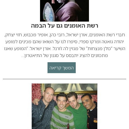
רשת האומנים גם על הבמה
חברי רשת האומנים, אורן ישראל, רובי כהן, אופיר מכבוש, חזי יצחק,
יהודה גואטה ומרקו ספדי, סיפרו לנו על השואו שהם מכינים למופע
השיער “כולן מנצחות” של מגזין לה ז’ורנל. אורן ישראל: “המופע שאנו
מתכוונים להציג יתבסס על סגנון של התיאטרון…
המשך קריאה