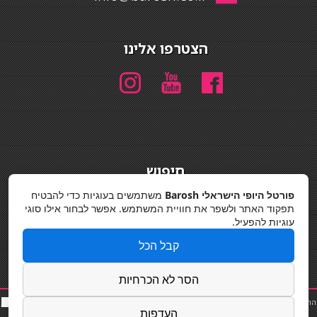
הצטרפו אלינו
חיפוש
חיפוש
פורטל היופי הישראלי Barosh
משתמשים בעוגיות כדי להבטיח
תפקוד האתר ולשפר את חוויית המשתמש. אפשר לבחור אילו סוגי
מדיניות פרטיות
עוגיות להפעיל.
קבל הכל
הסר לא הכרחיות
החלקות שיער
|
תאורה לבית
|
פאות ותוספות שיער
|
נייל סטודיו
|
תוספות שיער
|
שף פרטי
|
כ
סאות
העדפות
בר
|
קוסמטיקאית
|
כסא בר
|
פאות
|
קורס בניית ציפורניים
|
Powered by Barosh