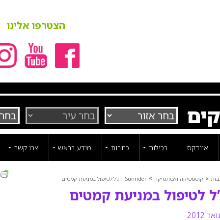
הצטרפו אלינו
קים
אינדקס
רכילות
כתבות
מידע בראש
צרו קשר
ה
»
»
בות
קוסמטיקה ואסתטיקה
Sunrider – ג’ל לטיפול במניעת קמטים