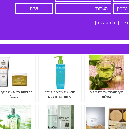
יוור
[recaptcha]
איך תעברו את יום כיפור
חדש ג’ל מקציף לניקוי
“הלחות הזו תעשה לך 
בקלות
וטיהור עור הפנים
טוב…”