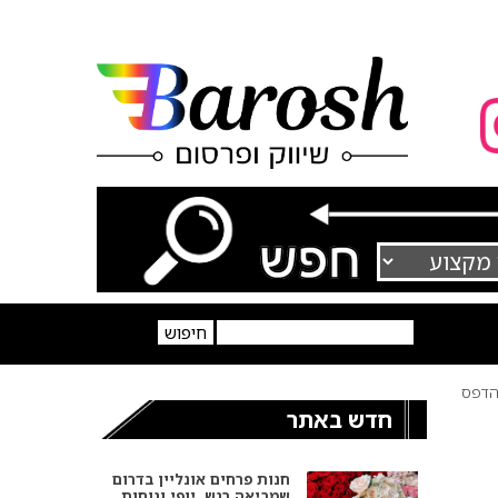
דפס
חדש באתר
חנות פרחים אונליין בדרום
שמביאה רגש, יופי ונוחות