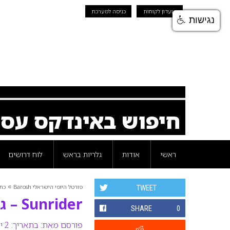
מועדון לקוחות
כניסה למערכת
נגישות
חיפוש באינדקס עס
ראשי
אודות
גלריות בראש
לוח דרושים
»
פורטל היופי הישראלי Barosh
כת
TWEET
Sunrider – ג’ל לטיפול במניעת קמטים
SHARE
0
פורסם מאת:
בתאריך: 2 ינואר 2012