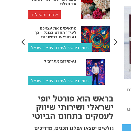
עד הדלת
אופנה וסטיילינג
מתאימים את עצמכם
לעידן החדש בגוגל – כך
תופיעו בתשובות AI
שיווק דיגיטלי לעולם היופי בישראל
קידום אתרים ל‑AI
שיווק דיגיטלי לעולם היופי בישראל
ם
איך מנועי AI “חושבים” –
בראש הוא פורטל יופי
ולמה העסק שלך צריך
להתאים את עצמו אליהם?
ישראלי ושירותי שיווק
ם
לעסקים בתחום הביוטי
שיווק דיגיטלי לעסקים
קידום ל‑AI לעומת קידום
גולשים ימצאו אצלנו תכנים, מדריכים