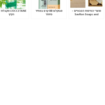
מוצרי הטיפוח הטבעיים –
סבוקלם BB קרם במחיר
L’OCCITANE מקבל
SavRon Soaps and
מיוחד
הקיץ
Toiletries