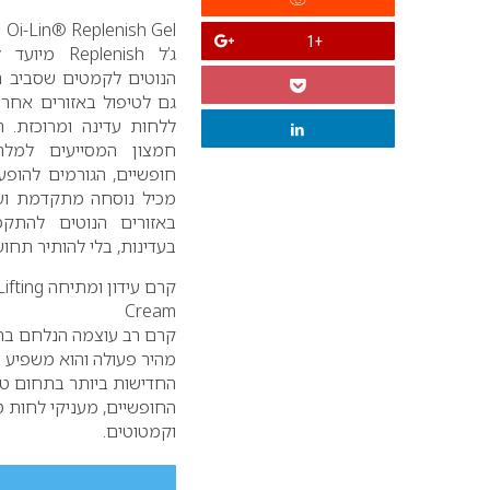
Oi-Lin® Replenish Gel
+1
ג’ל
Replenish
מיועד ל
הנוטים לקמטים שסביב הפה
גם לטיפול באזורים אחרי
ללחות עדינה ומרוכזת. הג
חמצון המסייעים למל
חופשיים, הגורמים להופע
מכיל נוסחה מתקדמת וע
באזורים הנוטים להתק
בעדינות, בלי להותיר תחוש
קרם עידון ומתיחה
ifting
Cream
קרם רב עוצמה הנלחם בתו
מהיר פעולה והוא משפיע הי
החדישות ביותר בתחום טיפ
החופשיים, מעניקי לחות 
וקמטוטים.