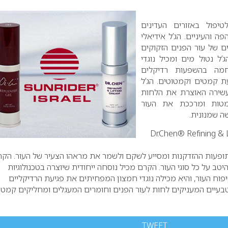
טיפול באזורים העדינים
 והעיניים. הג’ל אידיאלי
ם של עור הפנים הזקוקים
’ל נטול מים ומכיל נוגדי
חמה בהשפעות רדיקלים
ת קמטים וקמטוטים. הג’ל
שירה האוצרת את הלחות
מטות ומרככת את העור
ה שמנונית.
Dr.Chen® Refining & L
פעות ההזדקנות ומסייע לשקם ולשמר את מראהו הצעיר של העור. הקר
טב על כל סוגי העור. הקרם מכיל נוסחה ייחודית שיוצרה בטכנולוגיות
וח העור, והיא מכילה נוגדי חמצון המפחיתים את פגיעת הרדיקליים
טבעיים המעניקים לחות לעור הפנים וחומרים המעגלים ומחליקים קמטי
TWEET