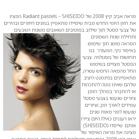
0
מראה אביב קיץ 2008 של
SHISEIDO
–
Radiant pastels
המציג
את חזון היופי החדש מבית שיסיידו מתאפיין בגוונים חיוורים ובהירים
של צבעי פסטל תוך שילוב במוטיבים השאובים משנות השבעים
ותחילת שנות השמונים.
המראה מושג תוך שימוש
באיפור נקי, המעורר בנו
תחושות של נוסטלגיה.
צבעי
הפסטל מצויים בשימוש
החל מהמאה החמש עשרה,
מתאפיינים בפיגמנט היציב
שלהם שאינו נוטה להתכהות
או להתבהר במהלך הזמן.
ציורים שנעשו בצבעי פסטל
עמידים לאורך זמן, וציורים
שנעשו לפני מאות שנים
יראו רעננים כאילו היום ציירו
אותם. שייסדו (
SHISEIDO
)
מציגה את מראה האיפור של