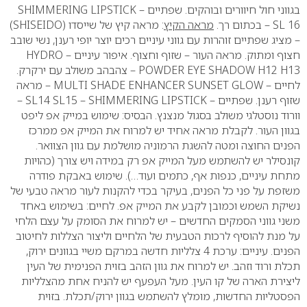
בגווני חול חיוורים ובוהקים.
שפתיים –
SHIMMERING LIPSTICK
SL 16
– בכתום רך.
מראה הקיץ
:
מראה קיץ של שייסדו (
SHISEIDO
)
– מציג שפתיים זוהרות עם גווני עיניים רכים יוצר יופי רענן, נשי שובב
חצוף ומתוק.
מראה העור – שזוף וחצוף.
איפור עיניים –
HYDRO
POWDER EYE SHADOW H12 H13
– צהבהב משולב עם ירקרק.
לחיים –
MULTI SHADE ENHANCER SUNSET GLOW
– מראה
שזוף רענן.
שפתיים –
SHIMMERING LIPSTICK
–
SL14 SL15
–
וורוד נוסטלגי משולב בסגול מנצנץ.
הבסיס: שימוש במייק אפ ליפט
בגוון העור. לקבלת מראה אחיד יש למרוח את המייק אפ ממרכז
הפנים החוצה ומטה להשגת הרמוניה מושלמת עם גוון הצוואר.
קונסילר יש להשתמש מעל המייק אפ רק במידה ויש צורך (כהויות
מתחת עיניים, כנפות אף, כתמים ועוד…). שימוש באבקת פודרה
משזפת על פני כל הפנים, בעיקר בכדי להקנות לעור מראה טבעי של
נשיקת השמש וכמובן לקבע את המייק אפ.
לחיים: בשימוש באחד
משני גווני הסמקים החדשים – יש למרוח את הסומק על עצם הלחי
על מנת להוסיף לרכות הטבעית של הלחיים וליצור הצללות לחיטוב
הפנים.
עיניים: ערכת 4 צלליות חדשה במרקם משיי בגוונים ירוק,
תכלת ורוד וזהב. יש למרוח את גוון הזהב בזוית הפנימית של העין
ליצירת הארה של קו העין. מעל העפעף יש להניח אחת מהצלליות
הפסטליות החדשות, מומלץ להשתמש בגוון ירוק/תכלת. בזוית