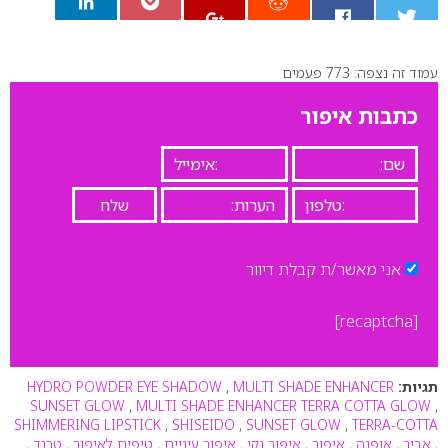
עמוד זה נצפה: 773 פעמים
0
כתבות איפור
אני מאשר/ת קבלת דיוור
[recaptcha]
תגיות:
MULTI SHADE ENHANCER
,
HYDRO POWDER EYE SHADOW
SUNSET GLOW
,
MULTI SHADE ENHANCER TERRA COTTA GLOW
,
SHIMMERING LIPSTICK
,
SHISEIDO
,
SUNSET GLOW
,
TERRA-COTTA
,
אביב
,
אופנה
,
איפור
,
איפור נקי
,
איפור עיניים
,
טיפים לאיפור
,
טרנד
,