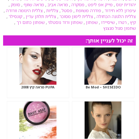
יהודית ינוס
,
מייק אפ ליפט
,
מסקרה
,
מראה אביב
,
מראה שזוף
,
סומק
,
עיפרון ללא חידוד
,
פודרה משזפת
,
פסטל
,
צלליות
,
צללית הינומה וורודה
,
צללית הלגונה הכחולה
,
צללית לימון מסוכר
,
צללית תלתן עדין
,
קונסילר
,
קיץ
,
רטרו
,
שיסיידו
,
שפתון
,
שפתון ורוד נוסטלגי
,
שפתון כתום רך
,
שתפון סגול מנצנץ
זה יכול לעניין אותך:
Be Mod – SHISEIDO
PUPA מראה קיץ 2008