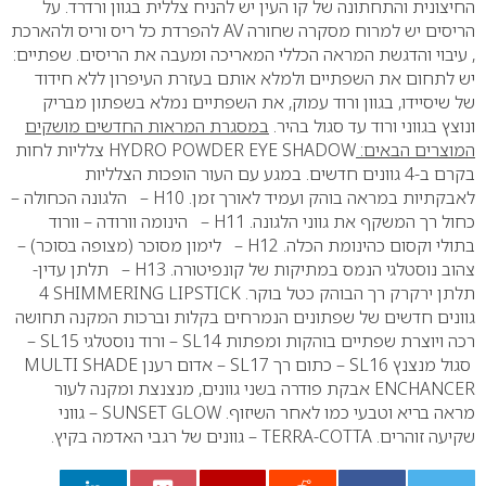
החיצונית והתחתונה של קו העין יש להניח צללית בגוון ורדרד. על
הריסים יש למרוח מסקרה שחורה
AV
להפרדת כל ריס וריס ולהארכת
, עיבוי והדגשת המראה הכללי המאריכה ומעבה את הריסים.
שפתיים:
יש לתחום את השפתיים ולמלא אותם בעזרת העיפרון ללא חידוד
של שיסיידו, בגוון ורוד עמוק, את השפתיים נמלא בשפתון מבריק
ונוצץ בגווני ורוד עד סגול בהיר.
במסגרת המראות החדשים מושקים
המוצרים הבאים:
HYDRO POWDER EYE SHADOW
צלליות לחות
בקרם ב-4 גוונים חדשים. במגע עם העור הופכות הצלליות
לאבקתיות במראה בוהק ועמיד לאורך זמן.
H10
– הלגונה הכחולה –
כחול רך המשקף את גווני הלגונה.
H11
– הינומה וורודה – וורוד
בתולי וקסום כהינומת הכלה.
H12
– לימון מסוכר (מצופה בסוכר) –
צהוב נוסטלגי הנמס במתיקות של קונפיטורה.
H13
– תלתן עדין-
תלתן ירקרק רך הבוהק כטל בוקר.
SHIMMERING LIPSTICK
4
גוונים חדשים של שפתונים הנמרחים בקלות וברכות המקנה תחושה
רכה ויוצרת שפתיים בוהקות ומפתות
SL14
– ורוד נוסטלגי
SL15
–
סגול מנצנץ
SL16
– כתום רך
SL17
– אדום רענן
MULTI SHADE
ENCHANCER
אבקת פודרה בשני גוונים, מנצנצת ומקנה לעור
מראה בריא וטבעי כמו לאחר השיזוף.
SUNSET GLOW
– גווני
שקיעה זוהרים.
TERRA-COTTA
– גוונים של רגבי האדמה בקיץ.