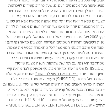
אביב קיץ 2008 בהתאמה מושלמת לתחום הציור, כאשר המראה
מציג איפור בעל אלמנטים רעננים, שעל פי רוב קשורים לזיכרונות
העבר.
במהלך השנה האחרונה, אנו עדים לתופעות רטרו אופנתיות
המכתיבות את החזרה לסגנונות העבר. אופנות הרטרו מעניקות
לצעירים שלא חוו את אותן תקופות אופנה נפלאות אלא רק שמעו
עליהן מהמבוגרים יותר או מאמצעי המדיה השונים אפשרות לחוות
את התקופות הללו המהוות אבן שואבת לאותם צעירים.
מראה אביב
קיץ 2008 של שיסיידו מצטרף אל טרנד הטוטאל- לוק הנוסטלגי של
שנות השבעים ותחילת השמונים העליזות המציגים מראה נקי ורענן,
ומצד שני שובב ורב גוני המאפשר לכל מתאפרת לבטא את עצמה.
האיפור נוטה להיות פשוט אך מהמם, כאשר טקסטורת העור הופכת
שקופה ובגווני מט בעיקרה, איפור העיניים פשוט והרושם הכללי
שמתקבל הוא נקי, עם תחושת שקיפות.
השנה מציגה שייסדו
(
SHISEIDO
) שני מראות: מראה אביב נקי ומאופק לצד מראה קיץ
חצוף ושובב יותר.
כיצד גם את תגיעי למראות ?
יהודית ינוס, מנהלת
ההדרכה של שייסדו (
SHISEIDO
) מעניקה מספר טיפים לקבלת
המראה:
מראה האביב
:
מראה ה”שיק הבריא” של שייסדו (
SHISEIDO
)
– נוצר בעזרת צבעי פסטל קרירים על עור בוהק אך לא שזוף מידי.
מראה העור – בגוון שיזוף קל ביותר ומראה נקי, ורענן.
איפור עיניים –
בצבעוניות רבה בצבעי פסטל מגוונים –
H10
&
H11
– כחול וורוד.
לחיים –
MULTI SHADE ENHANCER TERRA-COTTA GLOW
–