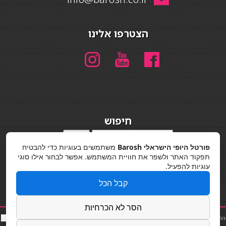
הצטרפו אלינו
חיפוש
חיפוש
פורטל היופי הישראלי Barosh
משתמשים בעוגיות כדי להבטיח
מדיניות פרטיות
תפקוד האתר ולשפר את חוויית המשתמש. אפשר לבחור אילו סוגי
עוגיות להפעיל.
קבל הכל
הסר לא הכרחיות
החלקות שיער
|
תאורה לבית
|
פאות ותוספות שיער
|
נייל סטודיו
|
תוספות שיער
|
שף פרטי
|
כ
סאות