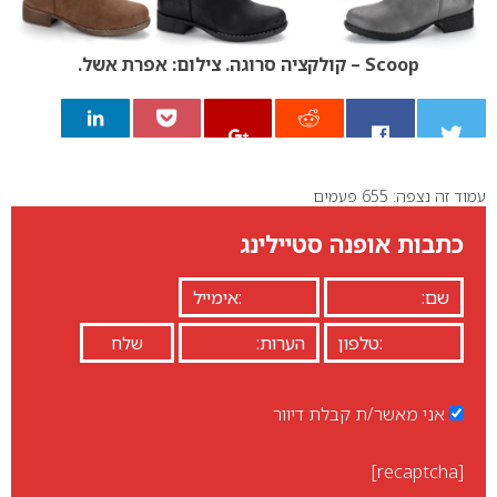
Scoop – קולקציה סרוגה. צילום: אפרת אשל.
עמוד זה נצפה: 655 פעמים
0
כתבות אופנה סטיילינג
אני מאשר/ת קבלת דיוור
[recaptcha]