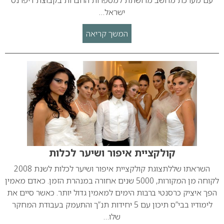
עם מערכת מחשב מרושתת למספרות החברות בקבוצת דיפרנט
ישראל…
המשך קריאה
קולקציית איפור ושיער לכלות
השראתו שללתצוגת קולקציית איפור ושיער לכלות לשנת 2008
לקוחה מן המקורות, 5000 שנים אחורה במנהרת הזמן. כאדם מאמין
הפך איציק כרסנטי ברבות הימים למאמין גדול יותר. כאשר סיים את
לימודיו בבי”ס תיכון עם 5 יחידות תנ”ך והתעמק בעבודת המחקר
שלו…