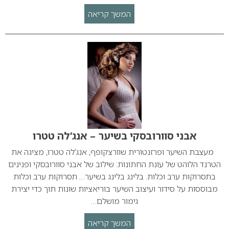
המשך קריאה
אבני סוורובסקי בשיער – אנג’לה טטרו
מעצבת השיער ופרזנטורית שוורצקופף, אנג’לה טטרו, מציגה את
הטרנד הלוהט של עונת החתונות: שילוב של אבני סוורובסקי ופנינים
בתסרוקות ערב וכלות. בלינג בלינג בשיער… תסרוקות ערב וכלות
מבוססות על סידור ועיצוב השיער בוריאציות שונות תוך כדי יצירת
גימור מושלם…
המשך קריאה