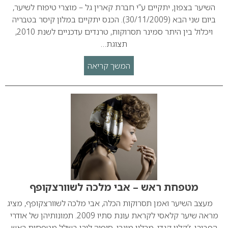
השיער בצפון, יתקיים ע”י חברת קארין גל – מוצרי טיפוח לשיער,
ביום שני הבא (30/11/2009). הכנס יתקיים במלון קיסר בטבריה
ויכלול בין היתר סמינר תסרוקות, טרנדים עדכניים לשנת 2010,
תצוגת…
המשך קריאה
מטפחת ראש – אבי מלכה לשוורצקופף
מעצב השיער ואמן תסרוקות הכלה, אבי מלכה לשוורצקופף, מציג
מראה שיער קלאסי לקראת עונת סתיו 2009. תמונותיהן של אודרי
הפבורן, ז’קלין קנדי, מרלין מונרו, סופיה לורן בשלל מטפחות ראש