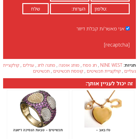
אני מאשר/ת קבלת דיוור
[recaptcha]
תגיות:
NINE WEST
,
חג פסח
,
מותג אופנה
,
מתנה לחג
,
עגילים
,
קולקציית
נעליים
,
קולקציית תכשיטים
,
קופסת תכשיטים
,
תכשיטים
זה יכול לעניין אותך:
ט’ו באב –
תכשיטים – טבעת הנסיכה דיאנה