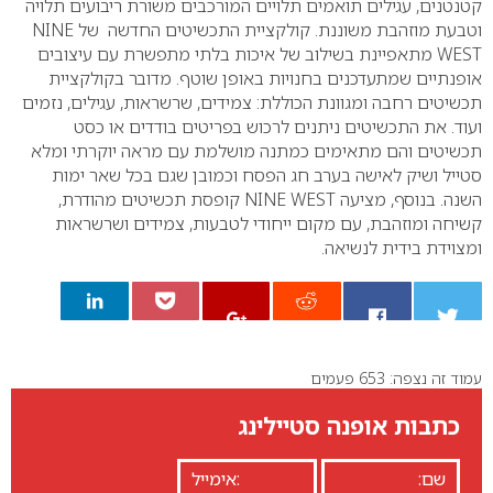
קטנטנים, עגילים תואמים תלויים המורכבים משורת ריבועים תלויה
וטבעת מוזהבת משוננת.
קולקציית התכשיטים החדשה של
NINE
WEST
מתאפיינת בשילוב של איכות בלתי מתפשרת עם עיצובים
אופנתיים שמתעדכנים בחנויות באופן שוטף. מדובר בקולקציית
תכשיטים רחבה ומגוונת הכוללת: צמידים, שרשראות, עגילים, נזמים
ועוד. את התכשיטים ניתנים לרכוש בפריטים בודדים או כסט
תכשיטים והם מתאימים כמתנה מושלמת עם מראה יוקרתי ומלא
סטייל ושיק לאישה בערב חג הפסח וכמובן שגם בכל שאר ימות
השנה. בנוסף, מציעה
NINE WEST
קופסת תכשיטים מהודרת,
קשיחה ומוזהבת, עם מקום ייחודי לטבעות, צמידים ושרשראות
ומצוידת בידית לנשיאה.
עמוד זה נצפה: 653 פעמים
0
כתבות אופנה סטיילינג