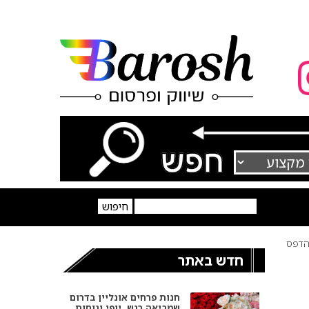
דפס
חדש באתר
חנות פרחים אונליין בדרום
שמביאה רגש, יופי ונוחות