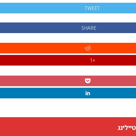
TWEET
SHARE
+1
יילינג