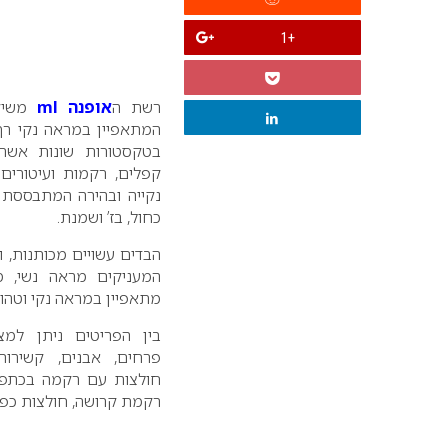
+1
רשת ה
אופנה
ml
משיקה
המתאפיין במראה נקי רך ו
בטקסטורות שונות אשר
קפלים, רקמות ועיטורים 
נקייה ובהירה המתבססת ע
כחול, בז’ ושמנת.
הבדים עשויים מכותנות, ו
המעניקים מראה נשי, מ
מתאפיין במראה נקי וטהור
בין הפריטים ניתן למצו
פרחים, אבנים, קשירות
חולצות עם רקמה בכתפיי
רקמת קרושה, חולצות כפתו