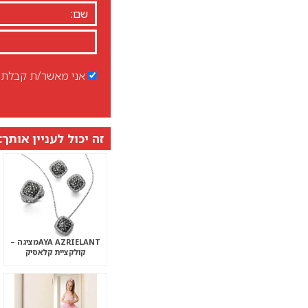
אני מאשר/ת קבלת ד
זה יכול לעניין אותך:
AYA AZRIELANTמציגה –
קולקציית קלאסיק