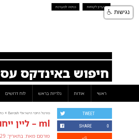
מועדון לקוחות
כניסה למערכת
נגישות
חיפוש באינדקס עס
ראשי
אודות
גלריות בראש
לוח דרושים
»
פורטל היופי הישראלי Barosh
כת
TWEET
ml – ליין ייחודי לחגים
SHARE
0
פורסם מאת:
בתאריך: 29 מרץ 2011