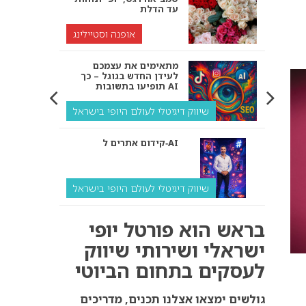
עד הדלת
אופנה וסטיילינג
מתאימים את עצמכם
לעידן החדש בגוגל – כך
תופיעו בתשובות AI
שיווק דיגיטלי לעולם היופי בישראל
קידום אתרים ל‑AI
שיווק דיגיטלי לעולם היופי בישראל
איך מנועי AI “חושבים” –
בראש הוא פורטל יופי
ולמה העסק שלך צריך
להתאים את עצמו אליהם?
ישראלי ושירותי שיווק
לעסקים בתחום הביוטי
שיווק דיגיטלי לעסקים
קידום ל‑AI לעומת קידום
גולשים ימצאו אצלנו תכנים, מדריכים