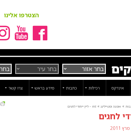
הצטרפו אלינו
קים
אינדקס
רכילות
כתבות
מידע בראש
צרו קשר
ה
»
»
בות
אופנה וסטיילינג
ml – ליין ייחודי לחגים