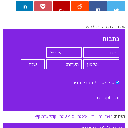
עמוד זה נצפה: 624 פעמים
0
כתבות
אני מאשר/ת קבלת דיוור
[recaptcha]
תגיות:
ml men
,
ml
,
אופנה
,
סוף עונה
,
קולקציית קיץ
זה יכול לעניין אותך: