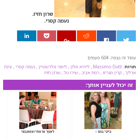
שרון חזיז.
נעמה קסרי.
עמוד זה נצפה: 604 פעמים
0
תגיות:
Massimo Dutti
,
ליהיא אלון
,
לימור גולדשטיין
,
נעמה קסרי
,
עינת
ארליך
,
קרין מגריזו
,
רמת אביב
,
שירז טל
,
שרון חזיז
זה יכול לעניין אותך:
בייבי בום –
לאנץ’ צרפתי וצפונבוני