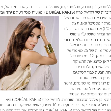
ליסטה, ג’יין פונדה, פנלופה קרוז, אווה לונגוריה, ביונסה, אנדי מקדואל, מי
דוברות של לוריאל פריז (
L’ORÉAL PARIS
), מגיעות מכל העולם יחד עם מ
והר יאירו את השטיח האדום של
הלך פסטיבל קאן, תציג
L’O
) את הטרנד החדש בעולם
הר ובריא שיושג ע”י שימוש
ל החברה: פודרה גלאם ברונז
יין בגוון ברונזה.
לוריאל
) תעמיד צוות של 25 מאפרי על
שיבצע כ-1400 עבודות איפור במשך 12 ימי פסטיבל
קאן מייצג את התשוקה
ת של אשתקד ולכוכבים
חר, הבעת כבוד לסרטים
עדיין מרגשים אותנו
ם לנו להיות מי שאנחנו, ואשר
חגוג פסטיבל הסרטים של
 מרתק ומהנה ויפרוס את השטיח
וכמובן שלכל הכוכבות הזוהרות.
לוריאל פריז (
L’ORÉAL PARIS
) היא
השותפה והמאפרת הרשמית של פסטיבל קאן כבר למעלה מ-10 שנים, כאשר השחקניות המ
רירות של לוריאל פריז (
L’ORÉAL PARIS
) ומסמלות את כלל היופי העו