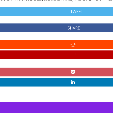
TWEET
SHARE
+1