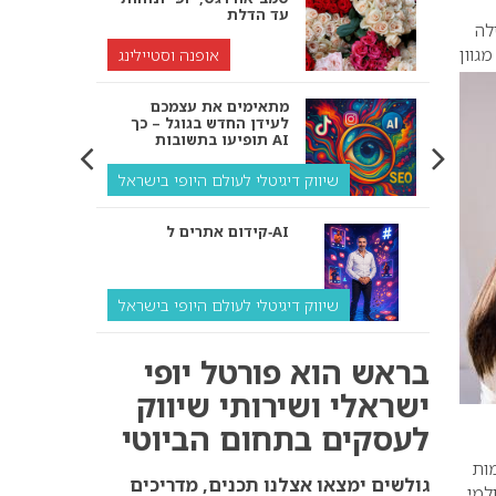
עד הדלת
לה
גוון
אופנה וסטיילינג
מתאימים את עצמכם
לעידן החדש בגוגל – כך
תופיעו בתשובות AI
שיווק דיגיטלי לעולם היופי בישראל
קידום אתרים ל‑AI
שיווק דיגיטלי לעולם היופי בישראל
איך מנועי AI “חושבים” –
בראש הוא פורטל יופי
ולמה העסק שלך צריך
להתאים את עצמו אליהם?
ישראלי ושירותי שיווק
לעסקים בתחום הביוטי
שיווק דיגיטלי לעסקים
פורסמות
קידום ל‑AI לעומת קידום
גולשים ימצאו אצלנו תכנים, מדריכים
למי.