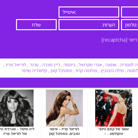
יוור
[recaptcha]
ה לונגוריה
,
אופנה
,
אנדי מקדואל
,
ביונסה
,
ג’יין פונדה
,
טרנד
,
לוריאל פריז
,
ליסטה
,
מילה ג’ובוביץ
,
פנלופה קרוז
,
פסטיבל קאן
,
קלאודיה שיפר
עשור של קסם היופי
לוריאל פריז – איפור
ליה מישל – שגרירת היו
והקולנוע… –
כוכבים, פסטיבל קאן
של לוריאל פריז