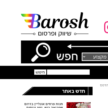
דפס
חדש באתר
חנות פרחים אונליין בדרום
שמביאה רגש, יופי ונוחות