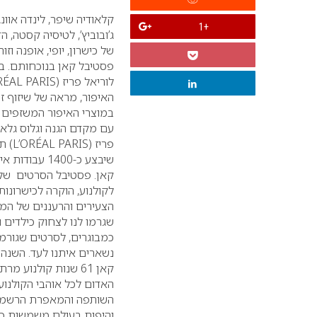
קלאודיה שיפר, לינדה אוונג’
+1
ג’ובוביץ’, לטיסיה קסטה, ה
של
כישרון, יופי, אופנה וז
פסטיבל קאן בנוכחותם.
במ
לוריאל פריז (
RÉAL PARIS
האיפור, מראה של שיזוף זו
במוצרי האיפור המשזפים ש
עם מקדם הגנה וגלוס גלאם ש
פריז (
L’ORÉAL PARIS
קאן.
פסטיבל הסרטים של 
לקולנוע, הוקרה לכישרונו
הצעירים והרעננים של המ
שגרמו לנו לצחוק כילדים ו
כמבוגרים, לסרטים שגורמי
נשארים איתנו לעד.
השנה י
קאן 61 שנות קולנוע
האדום לכל אוהבי הקולנוע 
והיפות בעולם משמשות כשג