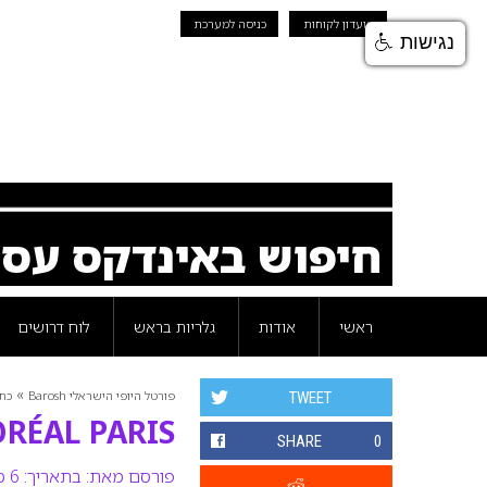
מועדון לקוחות
כניסה למערכת
נגישות
חיפוש באינדקס עס
ראשי
אודות
גלריות בראש
לוח דרושים
»
פורטל היופי הישראלי Barosh
כת
TWEET
L’ORÉAL PARIS – פסטיבל
SHARE
0
פורסם מאת:
בתאריך: 6 מאי 2008