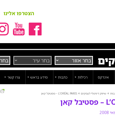
הצטרפו אלינו
קים
אינדקס
רכילות
כתבות
מידע בראש
צרו קשר
ה
»
»
בות
שיווק דיגיטלי לעסקים
L’ORÉAL PARIS – פסטיבל קאן
 קאן