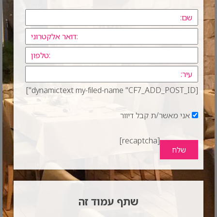
[dynamictext my-filed-name "CF7_ADD_POST_ID"]
אני מאשר/ת קבל דיוור
[recaptcha]
שתף עמוד זה