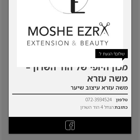
שלום! הגעת ל:
מכון היופי של הוד השרון –
משה עזרא
משה עזרא עיצוב שיער
טלפון
:
072-3934524
כתובת
:הנחל 4 הוד השרון