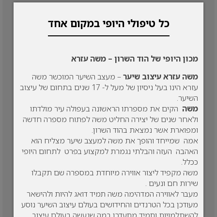
כל טיפולי היופי במקום אחד
מכון היופי של הוד השרון – משה עזרא
משה עזרא עיצוב שיער
– מעצב השיער המוכשר משה
עזרא הינו בעל ניסיון של מעל ל- 17 שנים בתחום של עיצוב
השיער.
משה
הקים את מספרתו הראשונה בעפולה עיר מולדתו
ולאחר שנים של יצירה החליט משה לפתוח מספרה חדשה
ומפוארת אשר נמצאת בהוד השרון.
אמה שמייחד והופך את משה למעצב שיער מצליח הוא
האהבה העזה והבלתי נגמרת למקצוע בפרט לתחום היופי
ככלל.
משה מקפיד ליצור אווירה מיוחדת במספרה שם תקבלו
שירות חם ונעים .
מעבר לאווירה המדהימה משה תמיד דואג להיות ולהישאר
מעודכן בכל הטרנדים והחידושים בעולם עיצוב השיער נוסע
להשתלמויות ותמיד מתעדכן במה שנעשה בעולם עיצוב