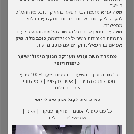
השיער.
משה עזרא
מתמחה בין השאר בהחלקות ובכימיה והכל כדי
להעניק ללקוחותיו שירות טוב יותר ומקצועיות בלתי
מתפשרת.
משה
צבר ניסיון אדיר בכל הקשור לטלוויזיה והספיק לעבוד
בתכניות המובילות בישראל כמו לדוגמה,
כוכב נולד, פיק
אפ עם בר רפאלי, רוקדים עם כוכבים
ועוד…
מספרת משה עזרא מעניקה מגוון טיפולי שיער
טיפוח ויופי
כל סוגי החלקות השיער | תוספות שיער 100% טבעי |
תסרוקות כלה וערב | איפור מקצועי | כימיה גוונים
אומברה בלונד
כמו כן ניתן לקבל מגוון טיפולי יופי
כל סוגי טיפולי הפנים | פדיקור מניקור | אקנה|
אנטיאייג’ינג | פילינג