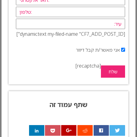
[dynamictext my-filed-name "CF7_ADD_POST_ID"]
אני מאשר/ת קבל דיוור
[recaptcha]
שתף עמוד זה