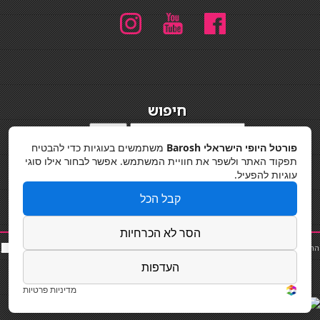
חיפוש
חיפוש
פורטל היופי הישראלי Barosh
משתמשים בעוגיות כדי להבטיח
מדיניות פרטיות
תפקוד האתר ולשפר את חוויית המשתמש. אפשר לבחור אילו סוגי
עוגיות להפעיל.
קבל הכל
הסר לא הכרחיות
החלקות שיער
|
תאורה לבית
|
פאות ותוספות שיער
|
נייל סטודיו
|
תוספות שיער
|
שף פרטי
|
כ
סאות
בר
|
קוסמטיקאית
|
כסא בר
|
פאות
|
קורס בניית ציפורניים
|
Powered by Barosh
העדפות
Designed by
Barosh 2020
מדיניות פרטיות