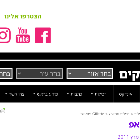
הצטרפו אלינו
קים
אינדקס
רכילות
כתבות
מידע בראש
צרו קשר
ה
»
»
לות
רכילות מהארץ
Gillette פופ-אפ