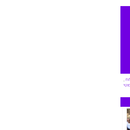
וח
,
וטי