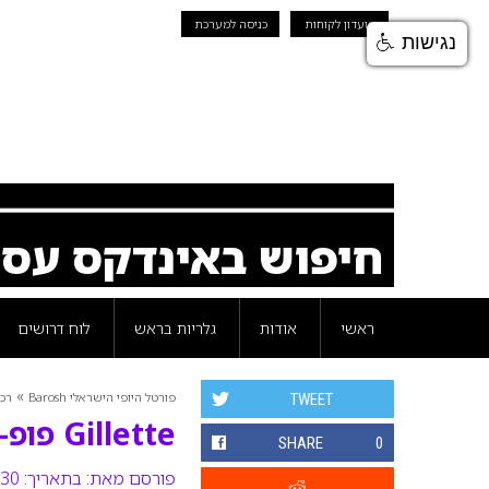
מועדון לקוחות
כניסה למערכת
נגישות
חיפוש באינדקס עס
ראשי
אודות
גלריות בראש
לוח דרושים
»
פורטל היופי הישראלי Barosh
רכי
TWEET
Gillette פופ-אפ
SHARE
0
פורסם מאת:
בתאריך: 30 מרץ 2011