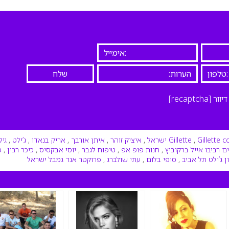
יוור
[recaptcha]
Gillette 
,
Gillette
,
איציק זוהר
,
איתן אורבך
,
אריק בנאדו
,
ג’ילט
,
גיל
ם רביבו אייל ברקוביץ
,
חנות פופ אפ
,
טיפוח לגבר
,
יוסי אבקסיס
,
כיכר רבין
,
מ
 ג’ילט תל אביב
,
סופי בלום
,
עתי שולברג
,
פרוקטר אנד גמבל ישראל