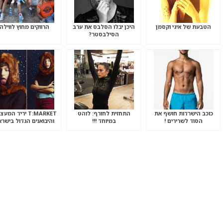
הטבעת של איגי וקסמן
היכן יבלו הסלבס את ערב
הרווקים מחוץ לווילה
הסילבסטר?
כוכב הישרדות חושף את
התחזית לחורף: לוהט
T:MARKET יריד המע
הסוד לשרירים !
במיוחד !!!
והיבואנים הגדול בישר