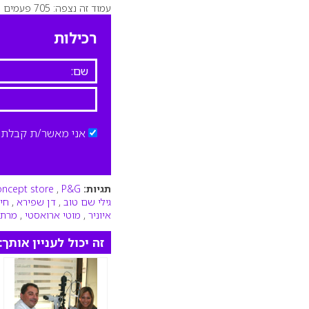
עמוד זה נצפה: 705 פעמים
רכילות
אני מאשר/ת קבלת ד
תגיות:
P&G ישראל
,
concept store
גילי שם טוב
,
דן שפירא
,
חיי
איוניר
,
מוטי ארואסטי
,
מרתון
זה יכול לעניין אותך: