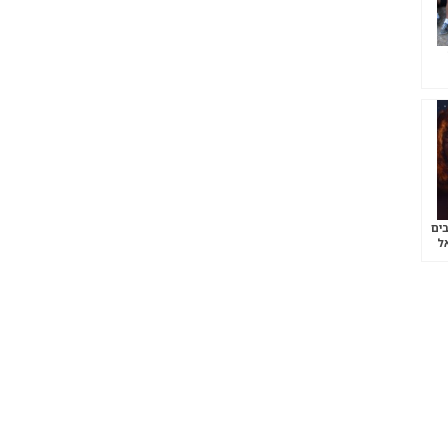
צבים
אל