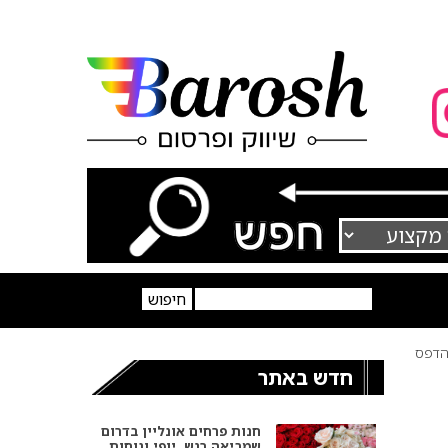
דפס
חדש באתר
חנות פרחים אונליין בדרום
שמביאה רגש, יופי ונוחות