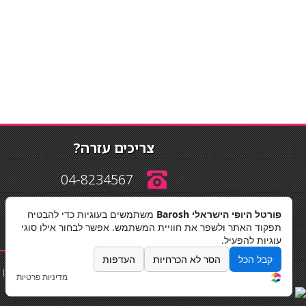
צריכים עזרה?
04-8234567
פורטל היופי הישראלי Barosh
משתמשים בעוגיות כדי להבטיח
info@barosh.co.il
תפקוד האתר ולשפר את חוויית המשתמש. אפשר לבחור אילו סוגי
עוגיות להפעיל.
קבל הכל
הסר לא הכרחיות
העדפות
החלקות שיער
|
תאורה לבית
|
פאות ותוספות שיער
|
נייל סטודיו
|
מדיניות פרטיות