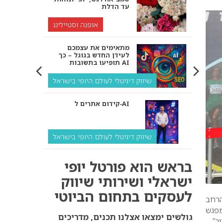
עד הדלת
אופנה וסטיילינג
מתאימים את עצמכם
לעידן החדש בגוגל – כך
תופיעו בתשובות AI
שיווק דיגיטלי לעולם היופי בישראל
קידום אתרים ל‑AI
שיווק דיגיטלי לעולם היופי בישראל
איך מנועי AI “חושבים” –
בראש הוא פורטל יופי
ולמה העסק שלך צריך
להתאים את עצמו אליהם?
ישראלי ושירותי שיווק
לעסקים בתחום הביוטי
שיווק דיגיטלי לעסקים
רחב
מפגש
קידום ל‑AI לעומת קידום
גולשים ימצאו אצלנו תכנים, מדריכים
ר”.