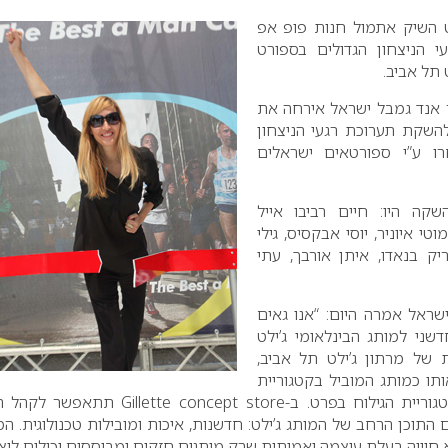
ט השיק אתמול חנות פופ אפ
י הניצחון הגדולים בספורט
 תל אביב.
 אנד גמבל ישראל אירחה את
השקת תערוכת רגעי הניצחון
ו ע”י ספורטאים ישראלים
קה היו: חיים רביבו אייל
טי איוניר, יוסי אבקסיס, גילי
יק בנאדו, איתן אורבך, עתי
ראל אמרה היום: “אנו גאים
ני למותג הבינלאומי ג’ילט
של מרתון ג’ילט תל אביב,
ו כמותג המוביל בקטגוריית
גוריית הגילוח בפרט. ב-
store
–
concept
–
Gillette
תתאפשר לקהל ה
תוכן הרחב של המותג ג’ילט: חדשנות, איכות ומובילות טכנולוגית. ה
 חוויה בעלת עוצמה ואמיתית שרק מותגים חזקים ומבוססים יכולים ליצו