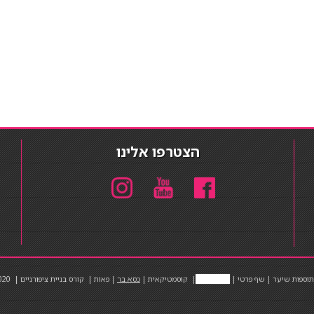
הצטרפו אלינו
תוספות שיער
|
שף פרטי
|
כ
סאות בר
|
קוסמטיקאית
|
כסא בר
|
פאות
|
קורס בניית ציפורניים
|
Powered by Barosh
020