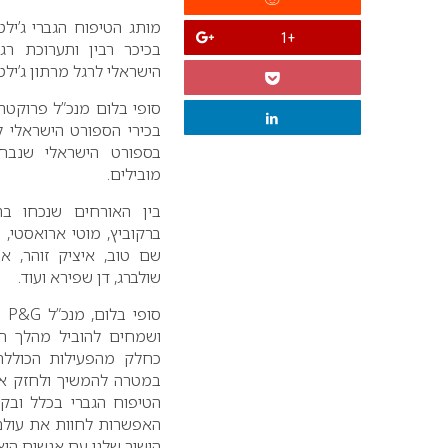
מותג הטיפוח הגברי ג’יל
+1
בכיכר רבין ותערוכת רגע
הישראלי לרגל מרתון ג’ילט
סופי בלום מנכ”ל פרוקטר
בכירי הספורט הישראלי ל
בספורט הישראלי שנבחר
מובילים.
בין האורחים שנכחו בהש
ברקוביץ, מוטי ארואסטי, מו
שם טוב, איציק זוהר, אר
שולברג, דן שפירא ועוד.
סופי בלום, מנכ”ל
P&G
יש
ושמחים להוביל מהלך חדש
כחלק מהפעילות הכוללת 
במטרה להמשיך ולחזק אות
הטיפוח הגברי בכלל ובקט
האפשרות לחוות את עולם ה
הישיר שלנו עם אנשים הוא