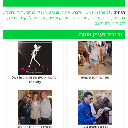
תגיות:
Diva in the city
,
אלברט אילוז
,
בנצי שני
,
ג’קי מנחם
,
דנה גרוצקי
,
דני רופ
,
חיים פסחוב
,
יוסי בניון
,
מושיק עפייה
,
עדי שנדל
,
קלוד דדיה
,
רגב הוד
,
רונן קצב
זה יכול לעניין אותך:
מירי בוהדנה אימהית
יוסי בניון משיק את המותג Diva in
the city
סלבס דופקים שעון
בראיין ליידן בחברה יפה