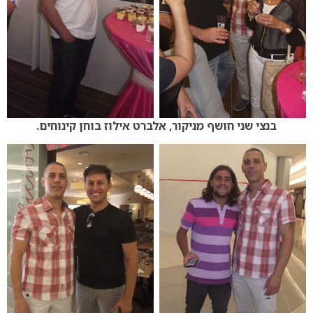
בנצי שני חושף מניקור, אלברט אילוז בוחן קינוחים.