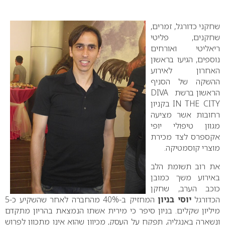
0
שחקני כדורגל, זמרים,
שחקנים, פליטי
ריאליטי ואורחים
נוספים, הגיעו בראשון
האחרון לאירוע
ההשקה של הסניף
הראשון ברשת
–
DIVA
CITY
–
THE
–
IN
בקניון
רחובות אשר מציעה
מגוון טיפולי יופי
אקספרס לצד מכירת
מוצרי קוסמטיקה.
את רוב תשומת הלב
באירוע משך כמובן
כוכב הערב, שחקן
הכדורגל
יוסי בניון
המחזיק ב-40% מהחברה לאחר שהשקיע כ-5
מיליון שקלים. בניון סיפר כי מירית אשתו הנמצאת בהריון מתקדם
ונשארה באנגליה, תפקח על העסק, מכיוון שהוא אינו מתכוון לפרוש