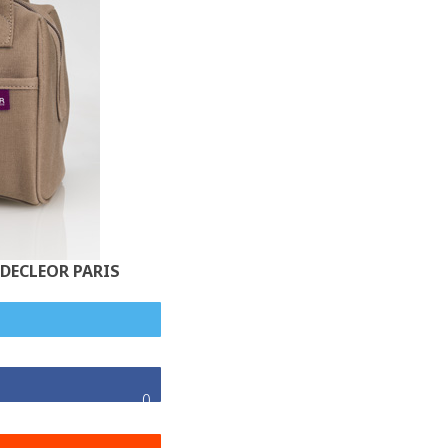
DECLEOR PARIS משיק קיט מושלם לחופשה האולטימטיבית. צילום: דקלאור חו"ל
0