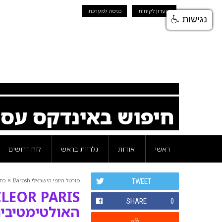
מועדון לקוחות
כניסה למערכת
נגישות
חיפוש באינדקס עס
ראשי
אודות
גלריות בראש
לוח דרושים
»
פורטל היופי הישראלי Barosh
כת
TWEET
SHARE
0
האולטימטיבי