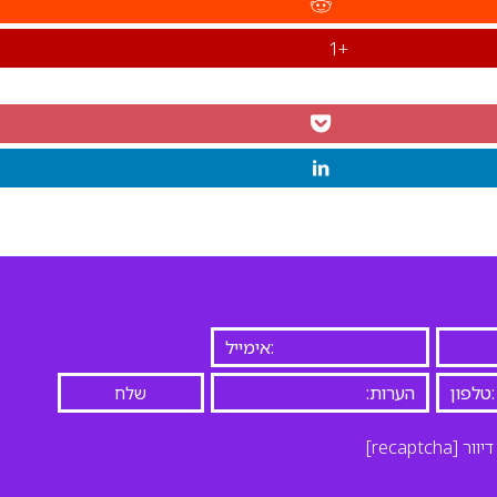
+1
יוור
[recaptcha]