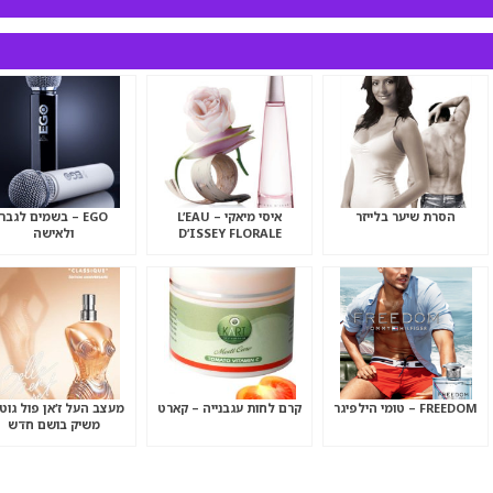
הסרת שיער בלייזר
איסי מיאקי – L’EAU
EGO – בשמים לגבר
D’ISSEY FLORALE
ולאישה
FREEDOM – טומי הילפיגר
קרם לחות עגבנייה – קארט
מעצב העל ז’אן פול גוטי
משיק בושם חדש