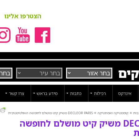
הצטרפו אלינו
קים
אינדקס
רכילות
כתבות
מידע בראש
צרו קשר
ה
»
»
בות
קוסמטיקה ואסתטיקה
DECLEOR PARIS משיק קיט מושלם לחופשה האולטימטיבית
DECLEOR PARIS משיק קיט מושלם לחופשה
ת