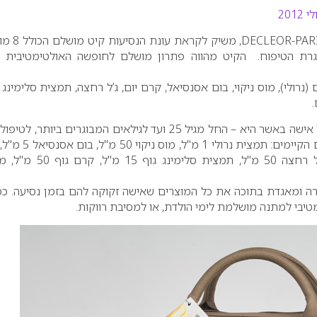
,DECLEOR-PAR
משיק לקראת עונת הנ
שגרת הטיפוח. הקיט מהווה פתרון מושלם לחופשה האולטימטיבית ו
(נרולי), מוס ניקוי, בום אסנסיאל, קרם יום, ג’ל רחצה, תמצית סלימינג ל
.
קיט הנסיעות מותאם לכל אישה באשר היא – החל מגיל 25 ועד לגילאים המבוגרים ביותר, 
רגל ועד ראש. בין המוצרים הקיימים: תמצית נרולי 
הידרה פלורל 15 מ"ל, ג’ל רחצה 50 מ"ל, תמצית סלימינג ג
רה ומאגדת בתוכה את כל המוצרים שאישה זקוקה להם בזמן נסיעה. כמו
טיבי למתנה מושלמת לימי הולדת, או למסיבת רווקות.