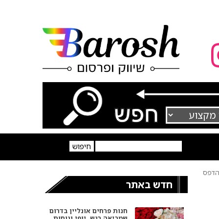
דפס
חדש באתר
חנות פרחים אונליין בדרום
שמביאה רגש, יופי ונוחות