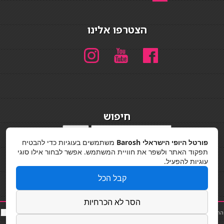
הצטרפו אלינו
חיפוש
חיפוש
פורטל היופי הישראלי Barosh
משתמשים בעוגיות כדי להבטיח
מדיניות פרטיות
תפקוד האתר ולשפר את חוויית המשתמש. אפשר לבחור אילו סוגי
עוגיות להפעיל.
קבל הכל
הסר לא הכרחיות
החלקות שיער
|
תאורה לבית
|
פאות ותוספות שיער
|
נייל סטודיו
|
תוספות שיער
|
שף פרטי
|
כ
סאות
בר
|
קוסמטיקאית
|
כסא בר
|
פאות
|
קורס בניית ציפורניים
|
Powered by Barosh