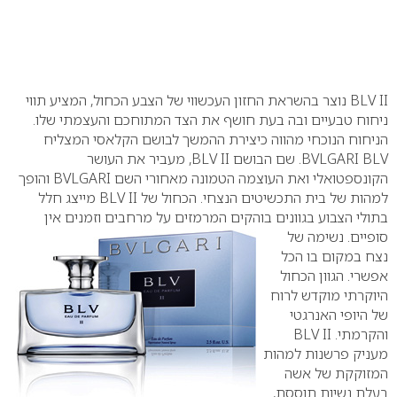
BLV II
נוצר בהשראת החזון העכשווי של הצבע הכחול, המציע תווי
ניחוח טבעיים ובה בעת חושף את הצד המתוחכם והעצמתי שלו.
הניחוח הנוכחי מהווה כיצירת ההמשך לבושם הקלאסי המצליח
BVLGARI BLV
. שם הבושם
BLV II
, מעביר את העושר
הקונספטואלי ואת העוצמה הטמונה מאחורי השם
BVLGARI
והופך
למהות של בית התכשיטים הנצחי. הכחול של
BLV II
מייצג חלל
בתולי הצבוע בגוונים בוהקים המרמזים על מרחבים
וזמנים אין
סופיים. נשימה של
נצח במקום בו הכל
אפשרי. הגוון הכחול
היוקרתי מוקדש לרוח
של היופי האנרגטי
והקרמתי.
BLV II
מעניק פרשנות למהות
המזוקקת של אשה
בעלת נשיות תוססת,