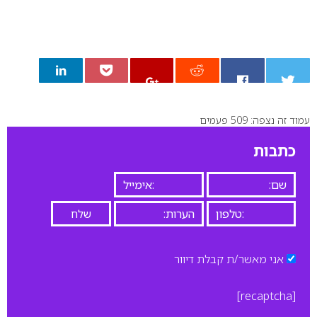
עמוד זה נצפה: 509 פעמים
0
כתבות
אני מאשר/ת קבלת דיוור
[recaptcha]