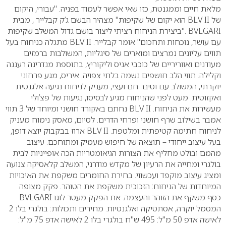
מלאת חיים וממגנטת, כזו שאי אפשר לעמוד בפניה.
"עבורי, היקום
של
BLV II
הוא יקום של שקיפות" מצהיר הבשם ג’ק קבלייר , מבית
BVLGARI
."ביצירת הניחוח רציתי ליצור בושם גדול המשלב שקיפות
עם עושר, נוכחות ותחכום" אומר קבלייר.
BLV II
מתגלה כניחוח בעל
תווים עליונים נמרצים ומוארים של סיגליות, המשולבות ברמזים
מעודנים ואווריריים של כוכבי אניס וליקוריץ, בתוספת מנדרינה רעננה
וקלילה. תווי הלב חושפים נשמה בלתי צפויה. איריס, מגע פרחוני
יוקרתי, המשולב עם וטיבר חם ועצי, מעניק לניחוח נגיעה אלגנטית
ואקזוטית. מעט לפני שהניחוח מגיע לבסיסו, נגיעות של פצ’ולי
מעשירות את הניחוח.
BLV II
נחתם באקורד חושני ומיוחד של 3 תווי
אמבר בשילוב שרף חושני ופרחי הדרים. לסיום, מאסק נימוח מעניק
לניחוח חתימה קטיפתית ומלטפת.
BLV II
ארוז בבקבוק יוצא דופן,
בעל עיצוב ייחודי – תוצאה של חיפוש מעמיק ומתוחכם. עיצוב
מהמם ובולט מחליף את הצורות הגיאומטריות הכה אופייניות לבית
בולגרי ומחייה את הרעיון של מקדש מודרני, המשלב קלאסיקה צנועה
ומציג עיצוב מוקפד ועכשווי.
בחירת החומרים משקפת את האיכויות
המיוחדות של הניחוח:
הזכוכית משקפת את הטוהר. פקק מצופה
כסף משקף את הזוהר והעצמה.
את הפקק מעטר לוגו
BVLGARI
המסמל יוקרה, אסתטיקה ואלגנטיות.
מחירים ותכולות:
בולגרי בלו 2
לאישה אדפ 50 מ"ל: 495 ש"ח
בולגרי בלו 2 לאישה אדפ 75 מ"ל: