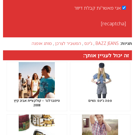
אני מאשר/ת קבלת דיוור
[recaptcha]
תגיות:
BAZZ JEANS
,
ג'ינס
,
המשביר לצרכן
,
מותג אופנה
זה יכול לעניין אותך:
פפה ג’ינס: נשים
טימברלנד – קולקציית אביב קיץ
2008