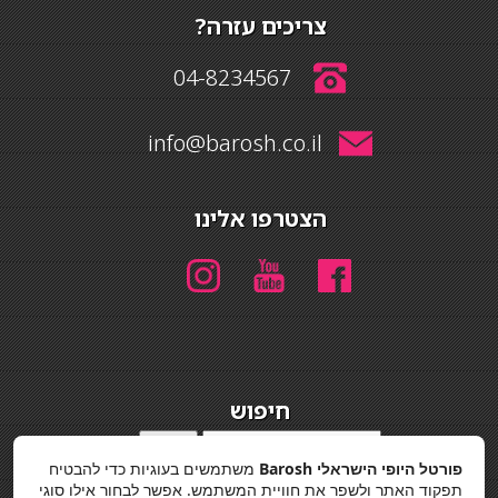
צריכים עזרה?
04-8234567
info@barosh.co.il
הצטרפו אלינו
חיפוש
חיפוש
פורטל היופי הישראלי Barosh
משתמשים בעוגיות כדי להבטיח
מדיניות פרטיות
תפקוד האתר ולשפר את חוויית המשתמש. אפשר לבחור אילו סוגי