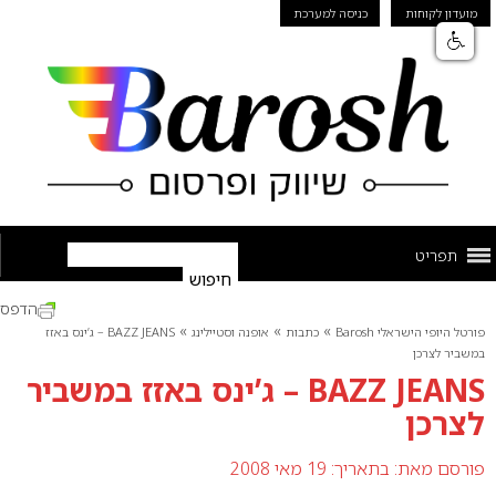
מועדון לקוחות
כניסה למערכת
תפריט
הדפס
»
»
»
פורטל היופי הישראלי Barosh
כתבות
אופנה וסטיילינג
BAZZ JEANS – ג’ינס באזז
במשביר לצרכן
BAZZ JEANS – ג’ינס באזז במשביר
לצרכן
פורסם מאת:
בתאריך: 19 מאי 2008