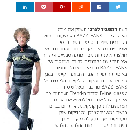
0
רשת
המשביר לצרכן
תשווק את מותג
האופנה לגבר
BAZZ JEANS
באמצעות שימוש
בקורנרים שיוצבו בסניפי הרשת. ג’ינסים
אופנתיים במראה מקורי וייחודי ומגוון רחב של
חולצות אופנתיות מבדי כותנה טבעיים ולייקרה
איכותית יוצגו בקורנרים.
כל בדי הג’ינסים של
BAZZ JEANS
מיובאים מארה”ב ותפורים
באיכויות התפירה הגבוהה ביותר הקיימת בענף
למראה אופנתי ומקורי.
קולקציית הג’ינסים של
JEANS
BAZZ
מורכבת משלוש סדרות:
classic
,
B-line
וסדרת ה-
Trend
העונתית, כך
שלמעשה כל אחד יכול למצוא את הג’ינס
המתאים לו. ניסן קונקול,מנהל תחום גברים
ברשת במשביר לצרכן: “מבדיקות שוק
מעמיקות שערכנו, עולה כי קיים צורך
בפתרונות לגבר בתחום ההלבשה.
הלבשת