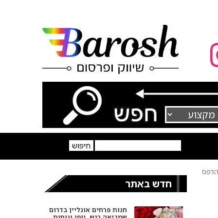
דפס
חדש באתר
חנות פרחים אונליין בדרום
שמביאה רגש, יופי ונוחות