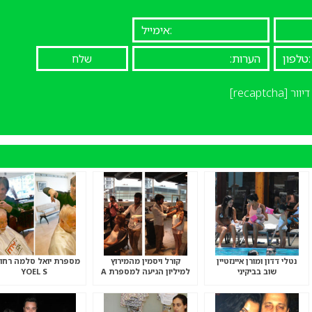
יוור
[recaptcha]
נטלי דדון ומורן איינזטיין
קורל ויסמין מהמירוץ
מספרת יואל סלמה רחוב
שוב בביקיני
למיליון הגיעה למספרת A
YOEL S
TO Z .