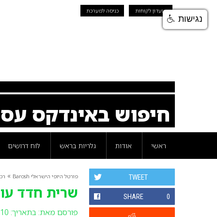
מועדון לקוחות
כניסה למערכת
נגישות
חיפוש באינדקס עס
ראשי
אודות
גלריות בראש
לוח דרושים
»
פורטל היופי הישראלי Barosh
רכי
TWEET
שרית חדד עו
SHARE
0
פורסם מאת:
בתאריך: 10 נובמבר 2011