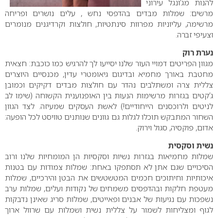
להנות מג’ונגל עירוני
מרשים: שמלות מבדים בהדפסי נחש , עלים נושרים ופריחה
מרשימה, עליוניות מפרוות סינתטיות, חולצות וקרדיגנים מנומרים
וצעיפי זברה.
נערת רוק
מגוון הפריטים דמויי העור שלנו יסייעו לך להרגיש כמו כוכבת: חצאית
מחטבת באורך מחמיא ובדיגום גיאומטרי עדין, מכנסיים היוצרים
צללית צרה ומשתלבים נהדר עם חולצות מבדים דקיקים וכמובן
ג’קטים בגזרות מרשימות הנעות בין האופנוענית הקשוחה (שימו לב
לניטים ולרוכסנים הייחודיים!) לאשת העסקים שמעיזה. לצד הגוון
השחור המתבקש תוכלו לגלות גם גוונים שנותנים טוויסט לכל הופעה:
אדום, פוקסיה, סגול וירוק.
נשית וסקסית
שמלות מחמיאות בגזרות נשיות וסקסיות הן המומחיות שלנו ורוב
הסיכויים שגם אתן לא תסתפקו באחת: שמלות צמודות עם בטנות
איכותיות וחיתוכים חכמים המטשטשים את הבטן והירכיים, שמלות
מעטפת חלקות ובהדפסים משמחים של נקודות ועלים, שמלות ערב
נשפכות עם נגיעות של אבנים ופאייטים, שמלות סריג שאינן נדבקות
לגוף ומצליחות לשמור על צללית נשית ושמלות עם שרוול ארוך