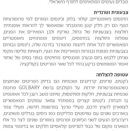
מבדים נעימים המתאימים לחורף הישראלי.
צבעונית וטרנדית
הדפסים גיאומטריים, קולור בלוק וג’ינסים הגזורים לפי פרופורציות
הגוף הם רק חלק קטן מהמבחר שמאפשר לך להראות אופנתית:
חולצות בצבעוניות של כחול, טורקיז ולבן המאירים את הפנים,
שמלות וחולצות בהדפסים, דיגומים ומפתחים גיאומטריים
המאפשרים לכל אחת ליהנות מהטרנד בדרכה שלה, ג’ינסים גבוהים
בצבעוניות מגוונת ובגזרות המאריכות את הגוף, חצאיות פליסה מקסי
שניתן ללבוש ביום ובערב ומכנסיים מחויטים בגווני בסיס של שחור
ואפור המשמשים כרקע נהדר לכל שאר הפריטים בקולקציה.
עטופה להצלחה
ג’קטים, סריגים, קרדיגנים ושכמיות הם בדיוק הפריטים שנחוצים
כשהטמפרטורות יורדות. על הקולבים ברשת
GOLBARY
מחכות
שכמיות צבעוניות, חלקות ומודפסות, שיתנו משב רענן לכל אאוטפיט
בו תבחרו, ג’קטים קצרים במפתחי צוואר עמוקים המאפשרים
לצווארון להציץ דרכם, מעילי טרנץ’ בפרשנות חדשה, מעילי צמר
באורכים שונים עם טוויסטים מדליקים כמו כיסים בגדלים משתנים,
ריצ’רצ’ים הנעים לשני הכיוונים ופרנזים באזורים שונים. לצד כל אלו
השארנו מקום של כבוד לסריגים קלאסיים חלקים או בדיגומי צמות