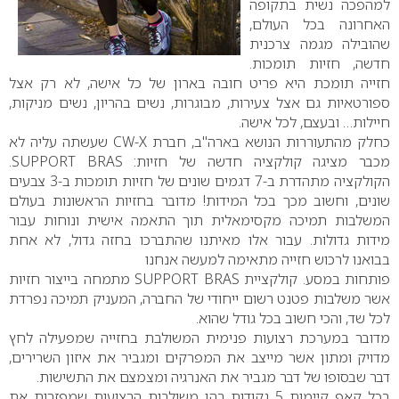
למהפכה נשית בתקופה
האחרונה בכל העולם,
שהובילה מגמה צרכנית
חדשה, חזיות תומכות.
חזייה תומכת היא פריט חובה בארון של כל אישה, לא רק אצל
ספורטאיות גם אצל צעירות, מבוגרות, נשים בהריון, נשים מניקות,
חיילות… ובעצם, לכל אישה.
כחלק מהתעוררות הנושא בארה"ב, חברת CW-X שעשתה עליה לא
מכבר מציגה קולקציה חדשה של חזיות: SUPPORT BRAS.
הקולקציה מתהדרת ב-7 דגמים שונים של חזיות תומכות ב-3 צבעים
שונים, וחשוב מכך בכל המידות! מדובר בחזיות הראשונות בעולם
המשלבות תמיכה מקסימאלית תוך התאמה אישית ונוחות עבור
מידות גדולות. עבור אלו מאיתנו שהתברכו בחזה גדול, לא אחת
בבואנו לרכוש חזייה מתאימה למעשה אנחנו
פותחות במסע. קולקציית SUPPORT BRAS מתמחה בייצור חזיות
אשר משלבות פטנט רשום ייחודי של החברה, המעניק תמיכה נפרדת
לכל שד, והכי חשוב בכל גודל שהוא.
מדובר במערכת רצועות פנימית המשולבת בחזייה שמפעילה לחץ
מדויק ומתון אשר מייצב את המפרקים ומגביר את איזון השרירים,
דבר שבסופו של דבר מגביר את האנרגיה ומצמצם את התשישות.
בכל קאפ קיימות 5 נקודות בהן משולבות הרצועות שמפזרות את