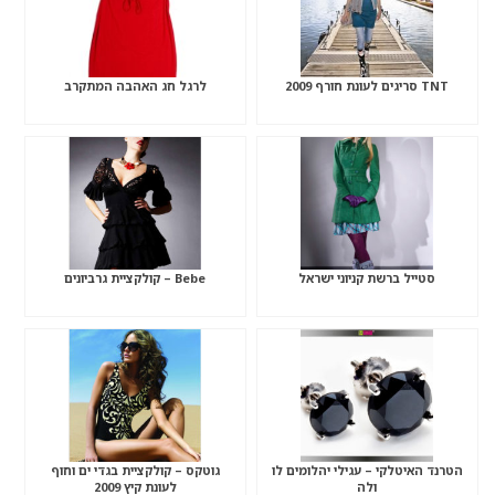
TNT סריגים לעונת חורף 2009
לרגל חג האהבה המתקרב
סטייל ברשת קניוני ישראל
Bebe – קולקציית גרביונים
הטרנד האיטלקי – עגילי יהלומים לו
גוטקס – קולקציית בגדי ים וחוף
ולה
לעונת קיץ 2009