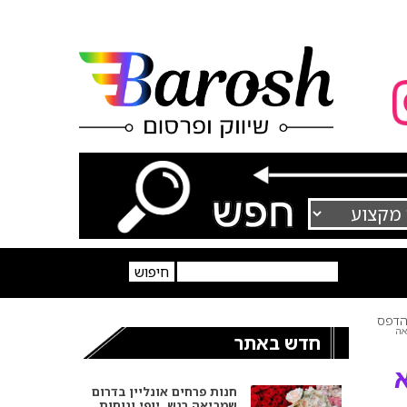
דפס
אה
חדש באתר
א
חנות פרחים אונליין בדרום
שמביאה רגש, יופי ונוחות