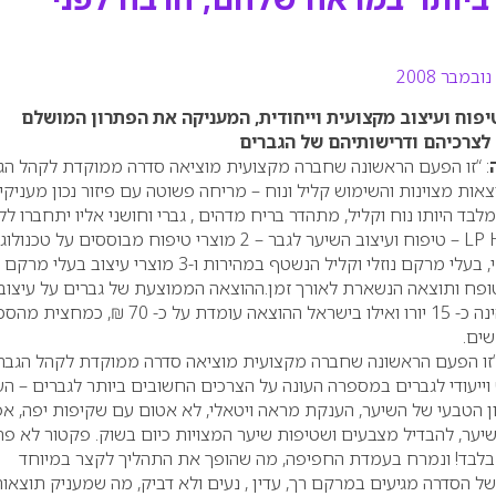
יפוח ועיצוב מקצועית וייחודית, המעניקה את הפתרון המושלם
לצרכיהם ודרישותיהם של הגברים
: “זו הפעם הראשונה שחברה מקצועית מוציאה סדרה ממוקדת לקהל הגב
אות מצוינות והשימוש קליל ונוח – מריחה פשוטה עם פיזור נכון מעניקי
בד היותו נוח וקליל, מתהדר בריח מדהים , גברי וחושני אליו יתחברו לל
LP
– טיפוח ועיצוב השיער לגבר – 2 מוצרי טיפוח מבוססים על טכנולו
המותאמת לשימוש יומיומי, בעלי מרקם נוזלי וקליל הנשטף במהירות ו-3 מוצרי עיצוב בעלי
פח ותוצאה הנשארת לאורך זמן.ההוצאה הממוצעת של גברים על עיצוב
שיערם במספרה בעולם הינה כ- 15 יורו ואילו בישראל ההוצאה עומדת על כ- 70 ₪, כמ
שים.
“זו הפעם הראשונה שחברה מקצועית מוציאה סדרה ממוקדת לקהל הגברי
וייעודי לגברים במספרה העונה על הצרכים החשובים ביותר לגברים – ה
ן הטבעי של השיער, הענקת מראה ויטאלי, לא אטום עם שקיפות יפה, אפ
יער, להבדיל מצבעים ושטיפות שיער המצויות כיום בשוק. פקטור לא פח
הוא אורך 5 דקות בלבד! ונמרח בעמדת החפיפה, מה שהופך את התהליך לקצר במיוחד
 של הסדרה מגיעים במרקם רך, עדין , נעים ולא דביק, מה שמעניק תוצאו