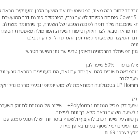
Cover 5
פותחה במיוחד לשיער גברי, בפורמולה פורצת דרך המועשרת 
ת- שהמבנה שלה דומה למבנה הטבעי של השערה, כך שהחומר משתלב
רת מראה טבעי, לצד חיזוק וטיפוח השערה. הפורמולה מאפשרת הספגה
המקצר משמעותית את זמן ההמתנה ל- 5 דקות בלבד.
יה.
וון המשתלב בהרמוניה ובאופן טבעי עם גוון השיער הטבעי.
והמראה חשובים להם, אך יחד עם זאת, הם מעוניינים במראה טבעי ונקי
יער לגבר
LP Homm
בטכנולוגיה המותאמת לשימוש יומיומי ובעלי מרקם נוזלי וקל
דק
ער דק. מכיל מגנזיום ו
Polyform
+ – שילוב של מגנזיום לחיזוק השערה,
לשיער. השיער נראה מלא, רך ונוח לעיצוב.
ן שווה על שיער רטוב, להקציף ולשטוף ביסודיות. יש להימנע ממגע עם
ם העיניים יש לשטוף במים באופן מיידי.