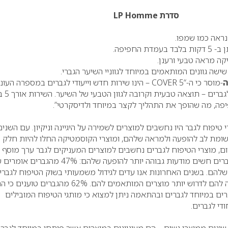
סדרת
LP Homme
אה כמו שמפו.
 החפיפה.
 מראה טבעי ורענן.
ה גוונים המותאמים במיוחד לגווניי השיער הגברי.
ה
-מוסר כי ה-“
COVER 5
– הינו שירות חדש וייעודי לגברים במספרה העונ
הצרכים החשובים ביותר ל
ה, מה שהופך את התהליך לקצר במיוחד ולדיסקרטי”.
טיפוח לגבר היו נחשבים למוצרים לשמירה על היגיינה וניקיון. עם השנים
תשומת לב להופעה ולמראה שלהם, ומוצרי הקוסמטיקה החלו להיות חלק
ם, מוצרי הטיפוח לגברים נחשבים למוצרים המעניקים לגבר ערך מוסף
משמעותי- בטחון עצמי. גברים חשים מודעות גבוהה יותר להופעה שלהם: 47% מה
 שלהם. בשנים האחרונות אנו עדים לגידול משמעותי בשוק הטיפוח לגברי
המודעות של הגברים גרמה להם לדרוש יותר מוצרים המותאמים להם. 62% מהגברים טוענים 
ם במיוחד לגברים ובהתאמה ניתן למצוא כי מותגי הטיפוח המובילים
די לגברים.