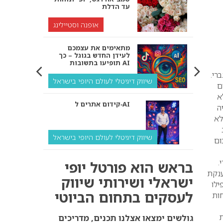
עד הדלת
אופנה וסטיילינג
מתאימים את עצמכם
לעידן החדש בגוגל – כך
תופיעו בתשובות AI
רי.
שיווק דיגיטלי לעולם היופי בישראל
ם
א
קידום אתרים ל‑AI
גיה
 מרקם לא
שיווק דיגיטלי לעולם היופי בישראל
חצית מהסכום
איך מנועי AI “חושבים” –
.
בראש הוא פורטל יופי
ולמה העסק שלך צריך
ענקת
להתאים את עצמו אליהם?
ישראלי ושירותי שיווק
ילו
לעסקים בתחום הביוטי
שיווק דיגיטלי לעסקים
ות
ת
קידום ל‑AI לעומת קידום
גולשים ימצאו אצלנו תכנים, מדריכים