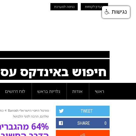
מועדון לקוחות
כניסה למערכת
נגישות
חיפוש באינדקס עס
ראשי
אודות
גלריות בראש
לוח דרושים
»
פורטל היופי הישראלי Barosh
כת
TWEET
שלהם, הרבה לפני הלבוש!
0
SHARE
64% מהגב
הדבר החשוב 