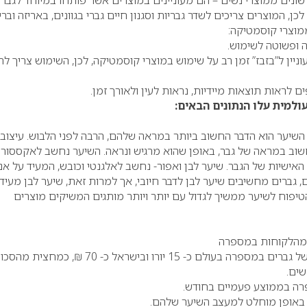
 שונים ממוצרי נשים – הם מעוניינים במוצרים אשר פותחו במיוחד לגברי
כן, המוצרים צריכים לשדר גבריות וסגנון חיים גברי בגוונים, באריזה וברי
מוצרי קוסמטיקה:
ופשוטה לשימוש.
ין ל”בזבז” זמן רב על שימוש במוצרי קוסמטיקה, לכן, השימוש צריך לה
לראות תוצאות מיידיות, נראות לעין ולאורך זמן.
למית עלו הנתונים הבאים:
כי השיער הוא הדבר החשוב ביותר במראה שלהם, הרבה לפני הלבוש. עיצוב
שוב במראה של גבר, באופן שהוא מרגיש ונראה. השיער נחשב לאקססורי
האישיות של הגבר. שיער לבן ואפור- נחשב לאלגנטי וכובש, המעיד על אנ
ים, גברים מחשיבים שיער לבן לדבר חיובי, אך למרות זאת, שיער לבן מעיד
 הטיפוח לשיער ממשיך לגדול עם יותר ויותר מותגים המשיקים מוצרים
* ההוצאה הממוצעת של גברים במספרה בעולם כ- 15 יורו ובישראל כ- 70 ₪, כמחצית מ
שים.
ה בממוצע פעמיים בחודש.
אופן מוחלט למעצב השיער שלהם.