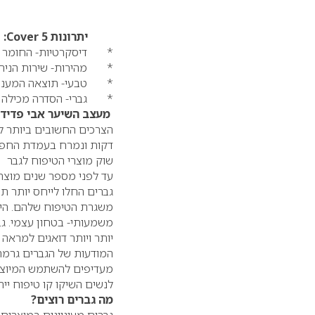
יתרונות
Cover 5
:
* דיסקרטיות- החומר נר
* מהירות- שירות הניתן ב- 5 דקות בלבד בעמדת
* טבעי- תוצאה המעניקה
* גברי- הסדרה מכילה שיש
מעצב השיער
אבי פדיד
דקות ונמרח בעמדת החפיפ
שוק מוצרי הטיפוח לגבר
עד לפני מספר שנים מוצרי 
גברים החלו לייחס יותר 
משגרת הטיפוח שלהם. היו
יותר ויותר דואגים למראה
מעדיפים להשתמש המיוצרי
לנשים השיקו קו טיפוח ייחו
מה גברים רוצים?