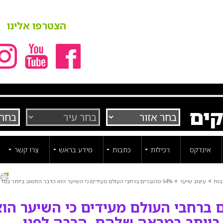
הצטרפו אלינו
קים
אינדקס
רכילות
כתבות
מידע בראש
צרו קשר
ה
»
»
בות
עיצוב שיער
64% מהגברים ברחבי העולם מעידים כי השיער הוא הדבר החשוב ביותר במר
רים ברחבי העולם מעידים כי השיער הו
ביותר במראה שלהם, הרבה לפני