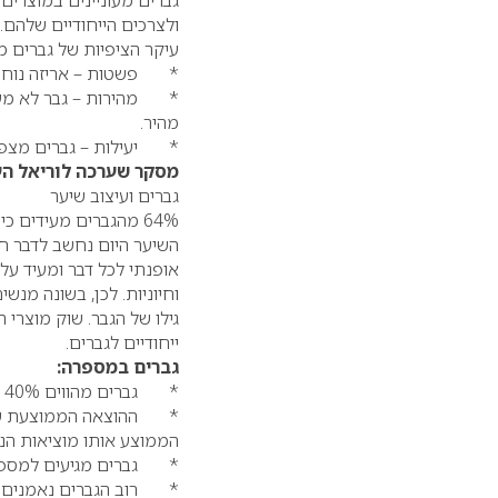
גברים מעוניינים במוצרים
ולצרכים הייחודיים שלהם. ל
עיקר הציפיות של גברים מ
* פשטות – אריזה נוחה 
* מהירות – גבר לא מעוני
מהיר.
* יעילות – גברים מצפים 
מסקר שערכה לוריאל העו
גברים ועיצוב שיער
64% מהגברים מעידים 
השיער היום נחשב לדבר ח
אופנתי לכל דבר ומעיד על 
וחיוניות. לכן, בשונה מנש
גילו של הגבר. שוק מוצרי
ייחודיים לגברים.
גברים במספרה:
* גברים מהווים 40% מהלקוחות במספרה
הממוצע אותו מוציאות הנ
* גברים מגיעים למספר
* רוב הגברים נאמנים ב