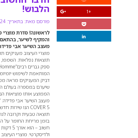
הלבוש!
+1
פורסם מאת:
בתאריך: 24 נובמבר 2008
לראשונה! סדרת מוצרי ט
והמקיף לשיער, בהתאם 
מעצב השיער
אבי פדידה
מוצרי העיצוב מעניקים תוצ
תוצאות נפלאות. השמפו, מל
ספק גברים רבים”
 Homme
דביק המעניקים מראה מטו
הממוצע אותו מוציאות הנ
מעצב השיער אבי פדידה: 
COVER 5
הנו שירות חדש 
תוצאה טבעית וקרובה לגוו
בזמן מריחת החומר על הש
חשוב – 
ולדיסקרטי. מוצרי העיצוב