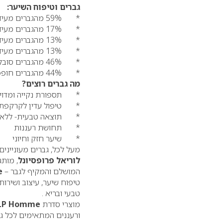
גברים וטיפוח השיער:
* 59% מהגברים מעידים כי יש להם בעיות ספציפיות הקשורות לשיער.
* 17% מהגברים מעידים כי השיער שלהם נוטה להיות שומני ומלוכלך.
* 13% מהגברים מעידים כי קשה להם לשלוט ולעצב את השיער.
* 13% מהגברים מעידים כי השיער שלהם נוטה להיות חסר נפח.
* 46% מהגברים סובלים מקשקשים, כאשר מתוכם 12% סובלים מקשקשים באופן קבוע.
* 44% מהגברים חופפים את השיער לפחות פעם ביום.
מה גברים רוצים?
* תספורת נקייה ומדוי
* טיפול עדין לקרקפת
* תוצאה טבעית- ללא שינ
* תחושת רעננות
* שיער חזק וחיוני
מעל לכל, גברים מעוניינים
לוריאל פרופסיונל
, מות
המושלם והמקיף לגבר –
e
טבעי ובריא .
מוצרי סדרת
LP Homme
ורעננים המתאימים לכל גב