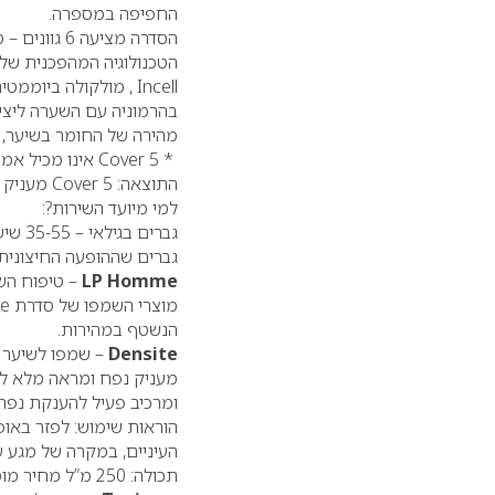
החפיפה במספרה.
הסדרה מציעה 6 גוונים – מבלונד לחום כהה מאוד, המטשטשים את השיער הלבן ומעניקים מראה טבעי.
הטכנולוגיה המהפכנית של
Incell
, מולקולה ביוממטי
בהרמוניה עם השערה ליצי
מהירה של החומר בשיער, דבר 
*
Cover 5
אינו מכיל אמונ
התוצאה:
Cover 5
מעניק ג
למי מיועד השירות?:
גברים בגילאי – 35-55 שיש להם עד – 50% שיער לבן
גברים שההופעה החיצונית 
LP Homme
– טיפוח הש
מוצרי השמפו של סדרת
e
הנשטף במהירות.
Densite
– שמפו לשיער 
מעניק נפח ומראה מלא לשי
ומרכיב פעיל להענקת נפח 
הוראות שימוש: לפזר באופ
העיניים, במקרה של מגע ע
תכולה: 250 מ”ל מחיר מומלץ לצרכן: 69 ₪