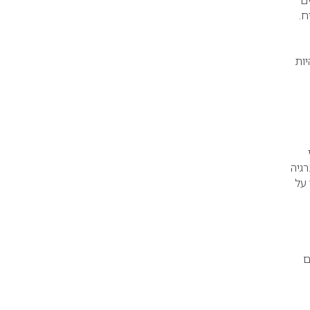
ם
ח.
יות
רגיה
 על
הסכום